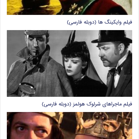
فیلم وایکینگ ها (دوبله فارسی)
فیلم ماجراهای شرلوک هولمز (دوبله فارسی)