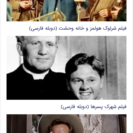
فیلم شرلوک هولمز و خانه وحشت (دوبله فارسی)
فیلم شهرک پسرها (دوبله فارسی)