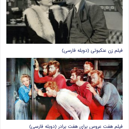
فیلم زن عنکبوتی (دوبله فارسی)
فیلم هفت عروس برای هفت برادر (دوبله فارسی)