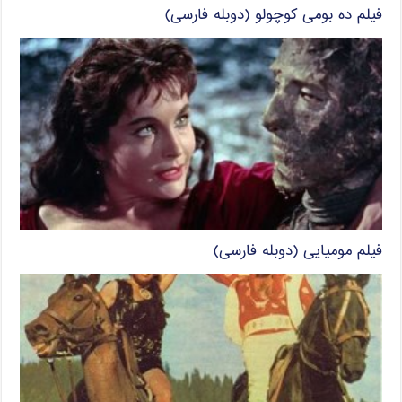
فیلم ده بومی کوچولو (دوبله فارسی)
فیلم مومیایی (دوبله فارسی)