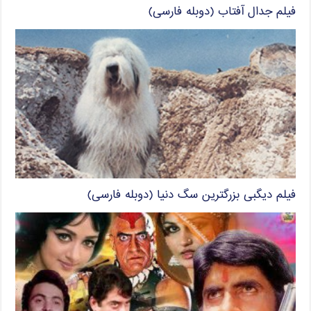
فیلم جدال آفتاب (دوبله فارسی)
فیلم دیگبی بزرگترین سگ دنیا (دوبله فارسی)