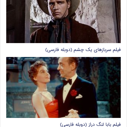
فیلم سربازهای یک چشم (دوبله فارسی)
فیلم بابا لنگ دراز (دوبله فارسی)