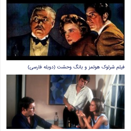
فیلم شرلوک هولمز و بانگ وحشت (دوبله فارسی)