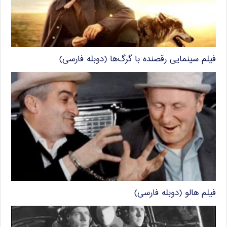
فیلم سینمایی رقصنده با گرگ‌ها (دوبله فارسی)
فیلم هالو (دوبله فارسی)