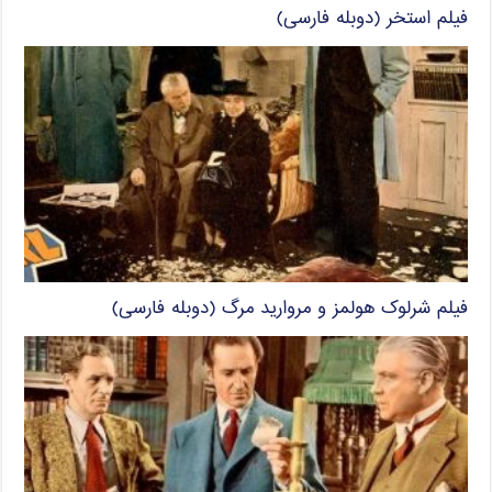
فیلم استخر (دوبله فارسی)
فیلم شرلوک هولمز و مروارید مرگ (دوبله فارسی)