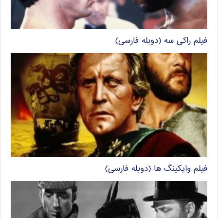
فیلم راکی سه (دوبله فارسی)
فیلم وایکینگ ها (دوبله فارسی)