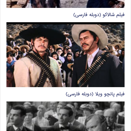
فیلم شالاکو (دوبله فارسی)
فیلم پانچو ویلا (دوبله فارسی)