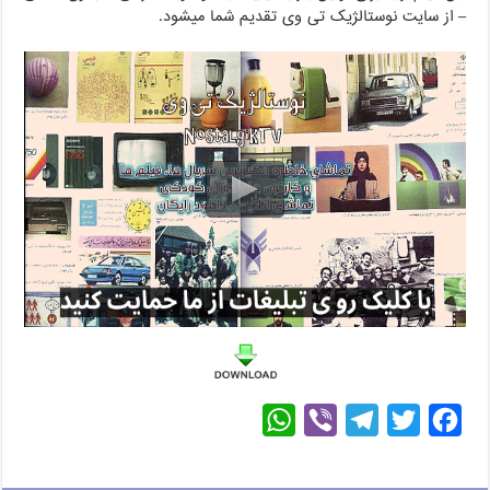
– از سایت نوستالژیک تی وی تقدیم شما میشود.
W
V
T
T
F
h
i
e
w
a
a
b
l
i
c