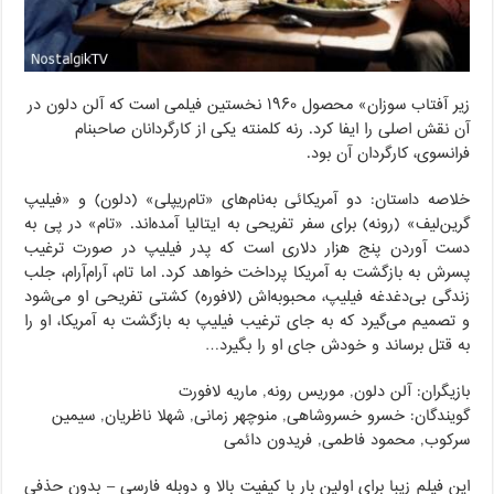
زیر آفتاب سوزان» محصول ۱۹۶۰ نخستین فیلمی است که آلن دلون در
آن نقش اصلی را ایفا کرد. رنه کلمنته یکی از کارگردانان صاحبنام
فرانسوی، کارگردان آن بود.
خلاصه داستان: دو آمریکائی به‌نام‌های «تام‌ریپلی» (دلون) و «فیلیپ
گرین‌لیف» (رونه) برای سفر تفریحی به ایتالیا آمده‌اند. «تام» در پی به
دست آوردن پنج هزار دلاری است که پدر فیلیپ در صورت ترغیب
پسرش به بازگشت به آمریکا پرداخت خواهد کرد. اما تام، آرام‌آرام، جلب
زندگی بی‌دغدغه فیلیپ، محبوبه‌اش (لافوره) کشتی تفریحی او می‌شود
و تصمیم می‌گیرد که به جای ترغیب فیلیپ به بازگشت به آمریکا، او را
به قتل برساند و خودش جای او را بگیرد…
بازیگران: آلن دلون, موریس رونه, ماریه لافورت
گویندگان: خسرو خسروشاهی, منوچهر زمانی, شهلا ناظریان, سیمین
سرکوب, محمود فاطمی, فریدون دائمی
این فیلم زیبا برای اولین بار با کیفیت بالا و دوبله فارسی – بدون حذفی