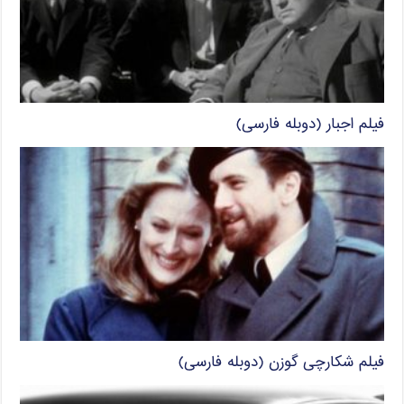
فیلم اجبار (دوبله فارسی)
فیلم شکارچی گوزن (دوبله فارسی)