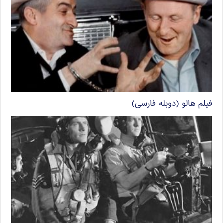
فیلم هالو (دوبله فارسی)