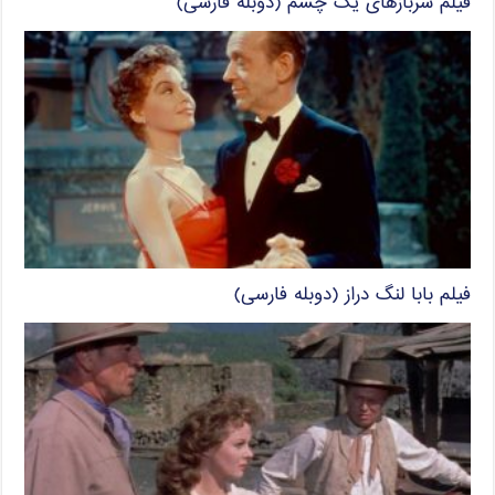
فیلم سربازهای یک چشم (دوبله فارسی)
فیلم بابا لنگ دراز (دوبله فارسی)