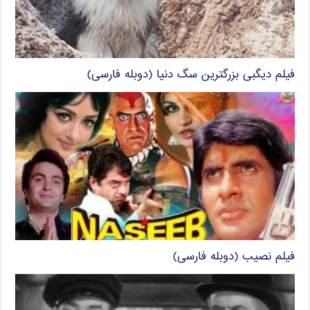
فیلم دیگبی بزرگترین سگ دنیا (دوبله فارسی)
فیلم نصیب (دوبله فارسی)