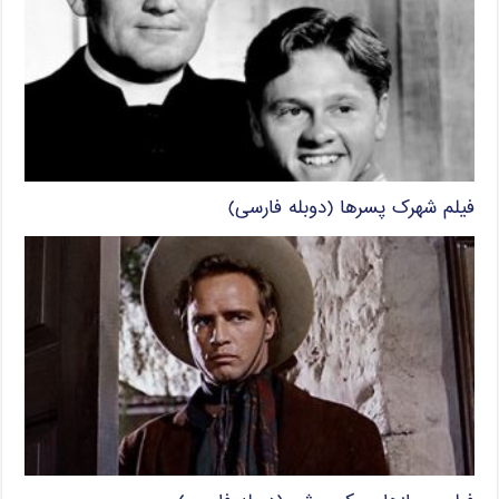
فیلم شهرک پسرها (دوبله فارسی)