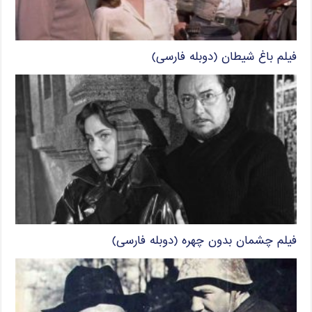
فیلم باغ شیطان (دوبله فارسی)
فیلم چشمان بدون چهره (دوبله فارسی)