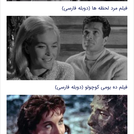
فیلم مرد لحظه ها (دوبله فارسی)
فیلم ده بومی کوچولو (دوبله فارسی)