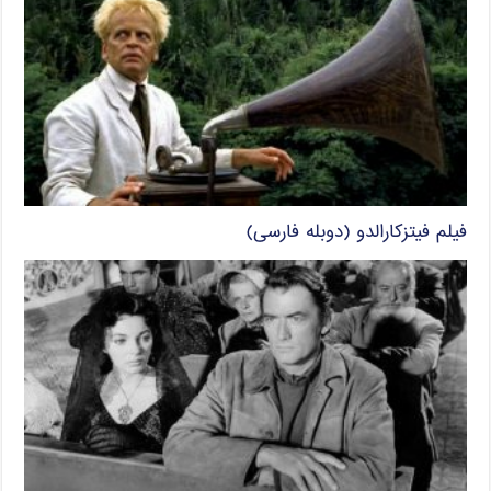
فیلم فیتزکارالدو (دوبله فارسی)