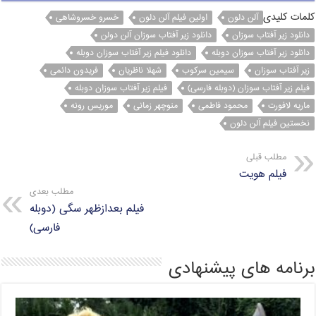
t
e
e
t
e
کلمات کلیدی
آلن دلون
اولین فیلم آلن دلون
خسرو خسروشاهی
دانلود زیر آفتاب سوزان
دانلود زیر آفتاب سوزان آلن دولن
s
r
g
t
b
دانلود زیر آفتاب سوزان دوبله
دانلود فیلم زیر آفتاب سوزان دوبله
A
r
e
o
زیر آفتاب سوزان
سیمین سرکوب
شهلا ناظریان
فریدون دائمی
p
a
r
o
فیلم زیر آفتاب سوزان (دوبله فارسی)
فیلم زیر آفتاب سوزان دوبله
p
m
k
ماریه لافورت
محمود فاطمی
منوچهر زمانی
موریس رونه
نخستين فیلم آلن دلون
مطلب قبلی
فیلم هویت
مطلب بعدی
فیلم بعدازظهر سگی (دوبله
فارسی)
برنامه های پیشنهادی