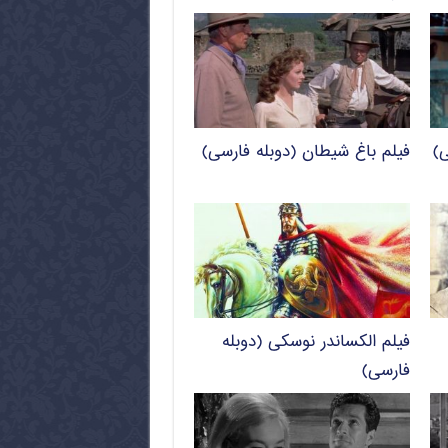
ی)
فیلم باغ شیطان (دوبله فارسی)
فیلم الکساندر نوسکی (دوبله
فارسی)