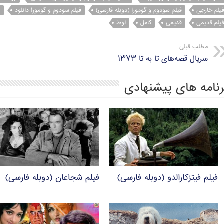
A
r
e
o
یلم خارجی
فیلم سودوم و گومورا (دوبله فارسی)
فیلم سودوم و گومورا دانلود
ف
p
a
r
o
یلم قدیمی
قدیمی
کامل
لوط
p
m
k
مطلب قبلی
سریال قصه‌های تا‌ به‌ تا ۱۳۷۳
رنامه های پیشنهادی
فیلم فیتزکارالدو (دوبله فارسی)
فیلم شجاعان (دوبله فارسی)