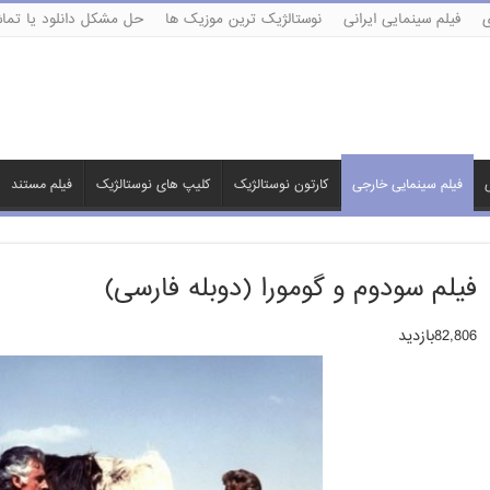
ی
فیلم سینمایی ایرانی
نوستالژیک ترین موزیک ها
حل مشکل دانلود یا تماش
ی
فیلم سینمایی خارجی
کارتون نوستالژیک
کلیپ های نوستالژیک
فیلم مستند
فیلم سودوم و گومورا (دوبله فارسی)
82,806بازدید