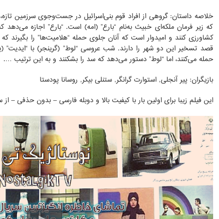
خلاصه داستان: گروهی از افراد قوم بنی‌اسرائیل در جست‌وجوی سرزمین تازه،
که زیر فرمان ملکه‌ای خبیث به‌نام “بارع” (امه) است. “بارع” اجازه می‌دهد 
کشاورزی کنند و امیدوار است که آنان جلوی حمله “هلامیت‌ها” را بگیرند که ب
قصد تسخیر این دو شهر را دارند. شب عروسی “لوط” (گرینجر) با “ایدیت” (پیر 
حمله می‌کنند، اما “لوط” دستور می‌دهد که سد را بشکنند و به این ترتیب ….
بازیگران: پیر آنجلی, استوارت گرانگر, ستنلی بیکر, روسانا پودستا
این فیلم زیبا برای اولین بار با کیفیت بالا و دوبله فارسی – بدون حذفی – 