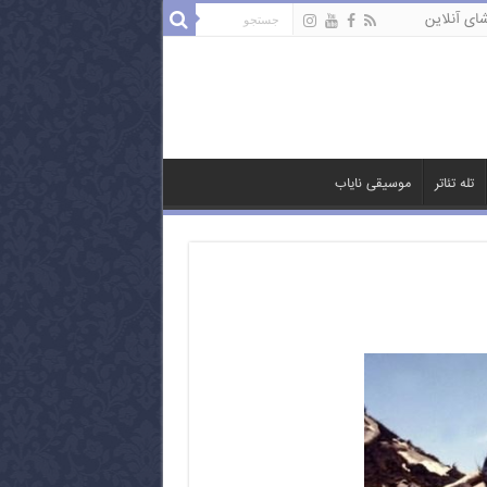
ای آنلاین
تله تئاتر
موسیقی نایاب