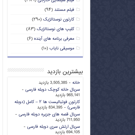
فیلم سینمایی خارجی
(۳۸۹)
فیلم مستند
(۹۴)
کارتون نوستالژیک
(۲۹۰)
کلیپ های نوستالژیک
(۸۳)
معرفی برنامه های آینده
(۶)
موسیقی نایاب
(۱۰)
بیشترین بازدید
خانه
- 3,505,385 بازدید
سریال خانه کوچک دوبله فارسی
-
965,141 بازدید
کارتون فوتبالیست ها ۲ – کامل (دوبله
فارسی)
- 834,395 بازدید
سریال قصه های جزیره دوبله فارسی
-
711,950 بازدید
سریال ارتش سری دوبله فارسی
-
694,105 بازدید