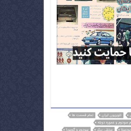
تلویزیون ایران
تمام قسمت ها
لم سودوم و عموره دوبله
پودستا
ستنلی بیکر
سودوم و گومورا