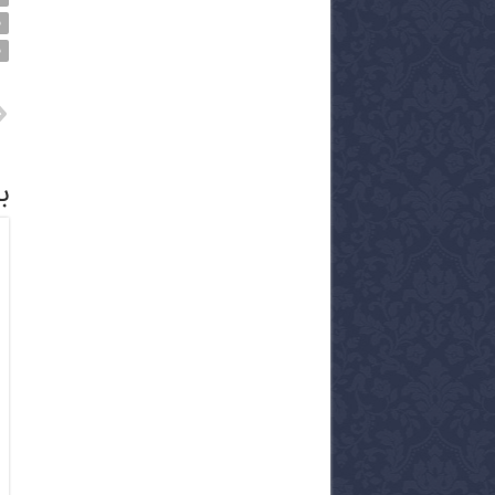
ف
ف
ب