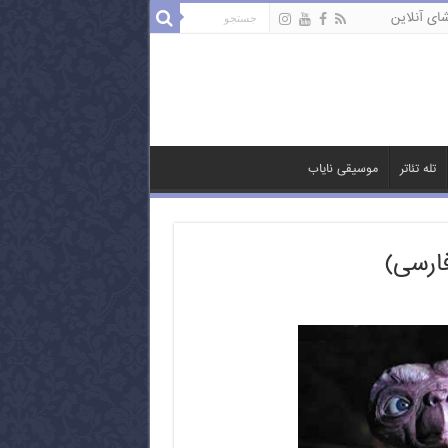
ای آنلاین
تله تئاتر
موسیقی نایاب
ارسی)