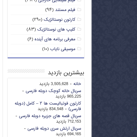
فیلم سینمایی خارجی
(۳۸۹)
فیلم مستند
(۹۴)
کارتون نوستالژیک
(۲۹۰)
کلیپ های نوستالژیک
(۸۳)
معرفی برنامه های آینده
(۶)
موسیقی نایاب
(۱۰)
بیشترین بازدید
خانه
- 3,505,628 بازدید
سریال خانه کوچک دوبله فارسی
-
965,225 بازدید
کارتون فوتبالیست ها ۲ – کامل (دوبله
فارسی)
- 834,548 بازدید
سریال قصه های جزیره دوبله فارسی
-
712,153 بازدید
سریال ارتش سری دوبله فارسی
-
694,165 بازدید