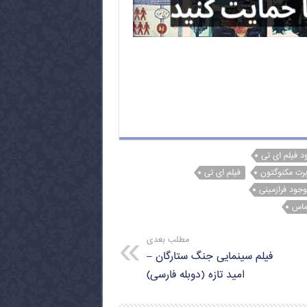
ود فیلم ای تی
برت مکنوگتون
فیلم ای تی
وجود فرازمینی
ماس
مطلب بعدی
فیلم سینمایی جنگ ستارگان –
امید تازه (دوبله فارسی)