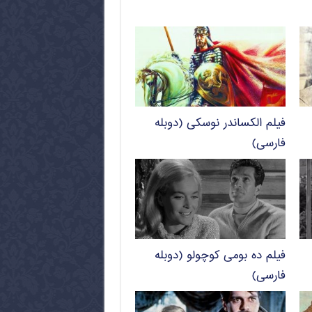
فیلم الکساندر نوسکی (دوبله
فارسی)
فیلم ده بومی کوچولو (دوبله
فارسی)