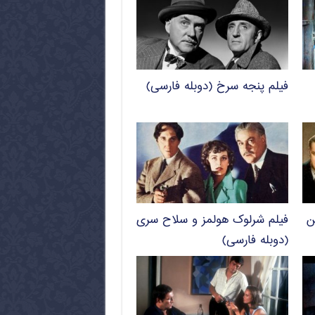
فیلم پنجه سرخ (دوبله فارسی)
ن
فیلم شرلوک هولمز و سلاح سری
(دوبله فارسی)