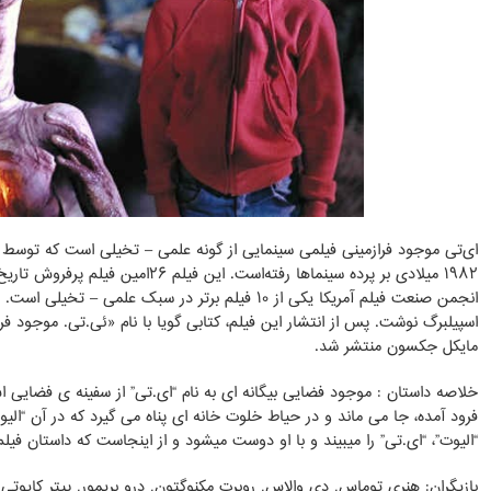
ای‌تی موجود فرازمینی فیلمی سینمایی از گونه علمی – تخیلی است که توسط ا
۱۹۸۲ میلادی بر پرده سینماها رفته‌است. این
انجمن صنعت فیلم آمریکا یکی از ۱۰ فیلم برتر در سبک علمی
اسپیلبرگ نوشت. پس از انتشار این فیلم، کتابی گویا با نام «ئی.تی. موجود ف
مایکل جکسون منتشر شد.
خلاصه داستان : موجود فضایی بیگانه ای به نام “ای.تی” از سفینه ی فضای
فرود آمده، جا می ماند و در حیاط خلوت خانه ای پناه می گیرد که در آن “الی
“الیوت”، “ای.تی” را میبیند و با او دوست میشود و از اینجاست که داستان فیل
بازیگران: هنری توماس, دی والاس, روبرت مکنوگتون, درو بریمور, پیتر کایوتی