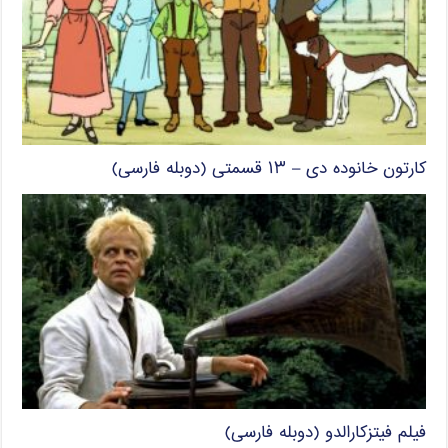
کارتون خانوده دی – ۱۳ قسمتی (دوبله فارسی)
فیلم فیتزکارالدو (دوبله فارسی)