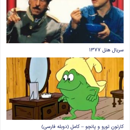
سریال هتل ۱۳۷۷
کارتون تورو و پانچو – کامل (دوبله فارسی)