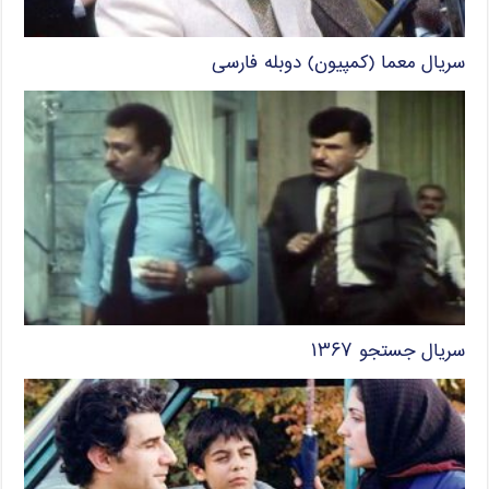
سریال معما (کمپیون) دوبله فارسی
سریال جستجو ۱۳۶۷