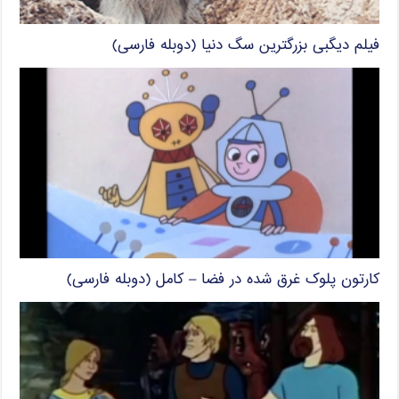
فیلم دیگبی بزرگترین سگ دنیا (دوبله فارسی)
کارتون پلوک غرق شده در فضا – کامل (دوبله فارسی)