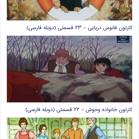
کارتون فانوس دریایی – ۲۳ قسمتی (دوبله فارسی)
کارتون خانواده وحوش – ۲۲ قسمتی (دوبله فارسی)