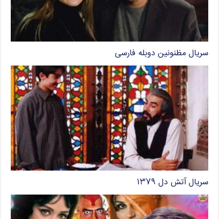
سریال مظنونین دوبله فارسی
سریال آتش دل ۱۳۷۹