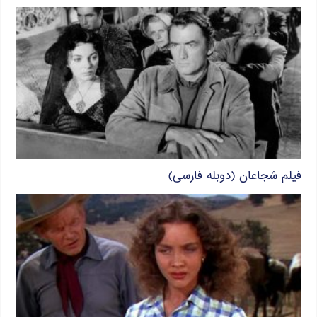
فیلم شجاعان (دوبله فارسی)