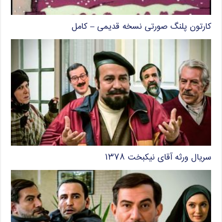
کارتون پلنگ صورتی نسخه قدیمی – کامل
سریال ورثه آقای نیکبخت ۱۳۷۸