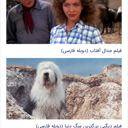
فیلم جدال آفتاب (دوبله فارسی)
فیلم دیگبی بزرگترین سگ دنیا (دوبله فارسی)