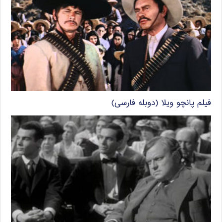
فیلم پانچو ویلا (دوبله فارسی)