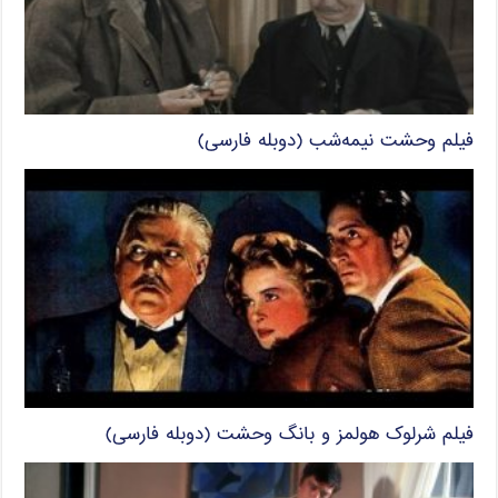
فیلم وحشت نیمه‌شب (دوبله فارسی)
فیلم شرلوک هولمز و بانگ وحشت (دوبله فارسی)