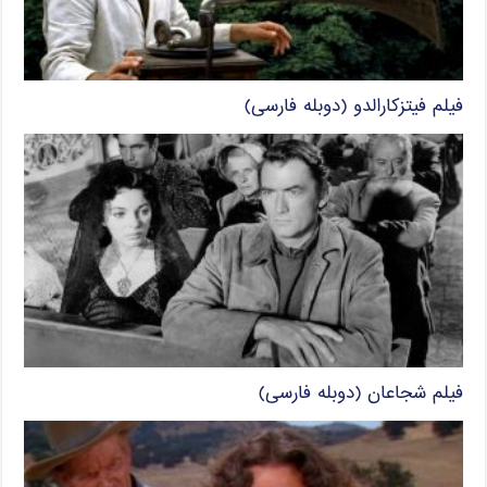
فیلم فیتزکارالدو (دوبله فارسی)
فیلم شجاعان (دوبله فارسی)