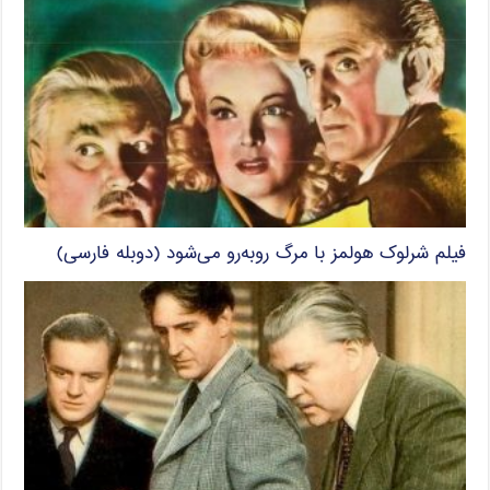
فیلم شرلوک هولمز با مرگ روبه‌رو می‌شود (دوبله فارسی)