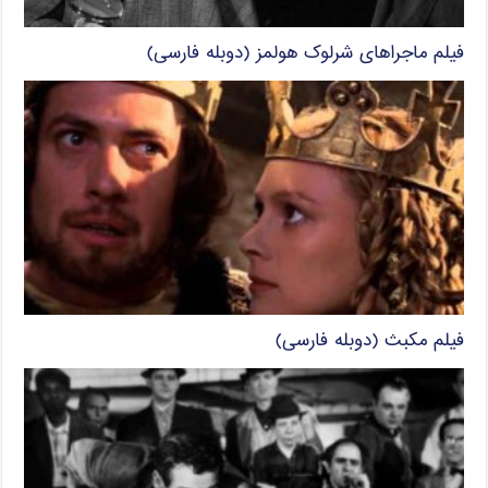
فیلم ماجراهای شرلوک هولمز (دوبله فارسی)
فیلم مکبث (دوبله فارسی)