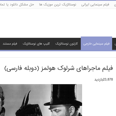
ی
فیلم سینمایی ایرانی
نوستالژیک ترین موزیک ها
حل مشکل دانلود یا تماش
ی
فیلم سینمایی خارجی
کارتون نوستالژیک
کلیپ های نوستالژیک
فیلم مستند
فیلم ماجراهای شرلوک هولمز (دوبله فارسی)
23,878بازدید