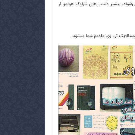
ابان «بیکر»، ساکن می‌شوند. بیشتر داستان‌های شرلوک هولمز، از
ت نوستالژیک تی وی تقدیم شما میشود.