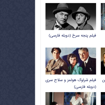
فیلم پنجه سرخ (دوبله فارسی)
ن
فیلم شرلوک هولمز و سلاح سری
(دوبله فارسی)