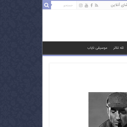
ای آنلاین
تله تئاتر
موسیقی نایاب