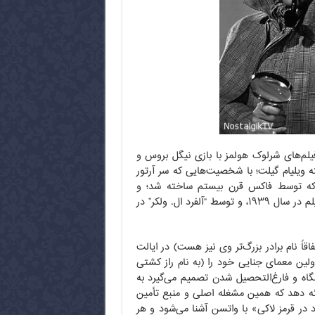
یلم‌های شرلوک هولمز با بازی نیگل بروس و
 ویلیام گیلت؛ با شخصیت‌هایی که سر آرتور
د که توسط فاکس قرن بیستم ساخته شد؛ و
همین‌طور آخرین فیلمی بود که در زمان ملکه ویکتوریا به پخش رسید. این فیلم در سال ۱۹۳۹، و توسط “آلفرد ال. ولکر” در
نام مایکرافت (که اتفاقاً نام برادر بزرگ‌تر وی نیز هست) در ایالت
ولین معمای جنایی خود را (به نام راز کشتی
ات دانشگاه و فارغ‌التحصیل شدن تصمیم می‌گیرد به
ائه دهد که همین مشغله اصلی و منبع تأمین
در قرمز لاکی» با واتسن آشنا می‌شود و هر