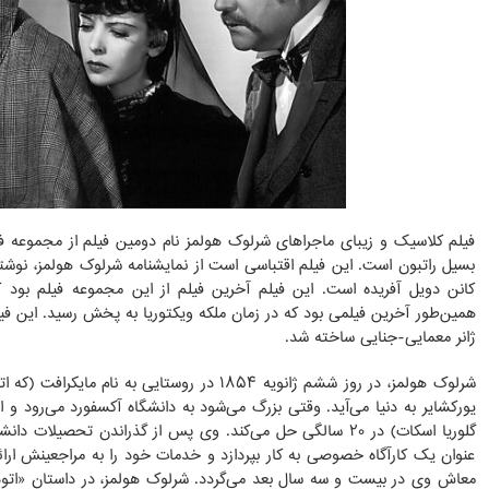
فیلم کلاسیک و زیبای ماجراهای شرلوک هولمز نام دومین فیلم از مجموعه ف
بسیل راتبون است. این فیلم اقتباسی است از نمایشنامه شرلوک هولمز، نوشته
کانن دویل آفریده است. این فیلم آخرین فیلم از این مجموعه فیلم بو
ژانر معمایی-جنایی ساخته شد.
شرلوک هولمز، در روز ششم ژانویه ۱۸۵۴ در روستایی به 
یورکشایر به دنیا می‌آید. وقتی بزرگ می‌شود به دانشگاه آکسفورد می‌رود و ا
گلوریا اسکات) در ۲۰ سالگی حل می‌کند. وی پس از گذراندن تحصیل
عنوان یک کارآگاه خصوصی به کار بپردازد و خدمات خود را به مراجعینش ار
معاش وی در بیست و سه سال بعد می‌گردد. شرلوک هولمز، در داستان «اتود 