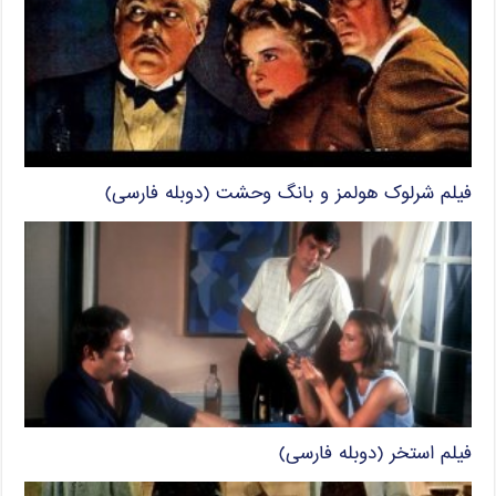
فیلم شرلوک هولمز و بانگ وحشت (دوبله فارسی)
فیلم استخر (دوبله فارسی)