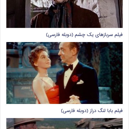
فیلم سربازهای یک چشم (دوبله فارسی)
فیلم بابا لنگ دراز (دوبله فارسی)