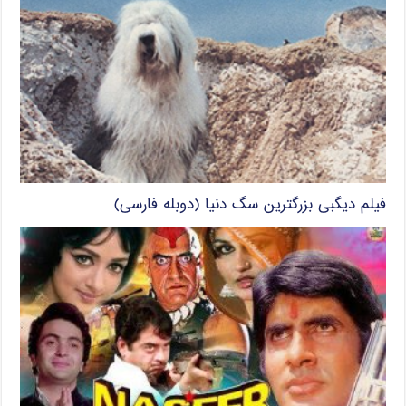
فیلم دیگبی بزرگترین سگ دنیا (دوبله فارسی)