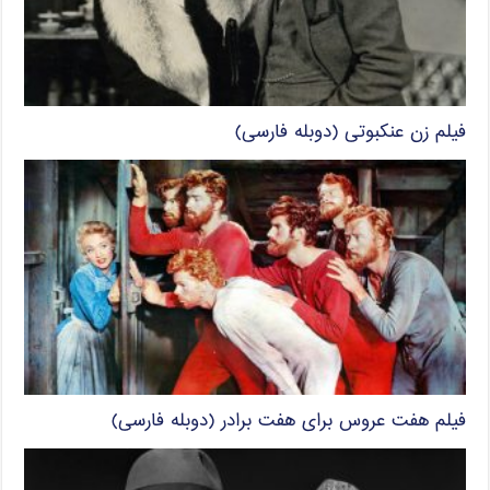
فیلم زن عنکبوتی (دوبله فارسی)
فیلم هفت عروس برای هفت برادر (دوبله فارسی)