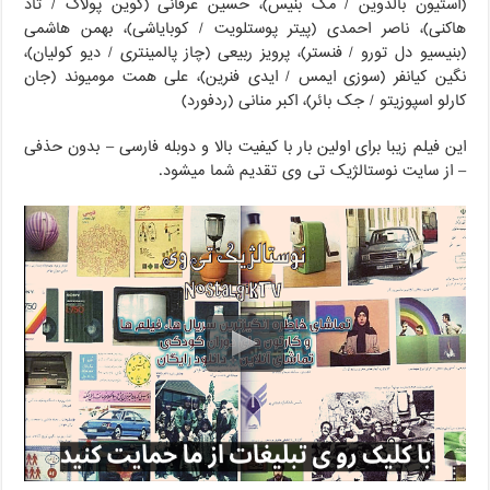
(استیون بالدوین / مک بنیس)، حسین عرفانی (کوین پولاک / تاد
هاکنی)، ناصر احمدی (پیتر پوستلویت / کوبایاشی)، بهمن هاشمی
(بنیسیو دل تورو / فنستر)، پرویز ربیعی (چاز پالمینتری / دیو کولیان)،
نگین کیانفر (سوزی ایمس / ایدی فنرین)، علی همت مومیوند (جان
کارلو اسپوزیتو / جک بائر)، اکبر منانی (ردفورد)
این فیلم زیبا برای اولین بار با کیفیت بالا و دوبله فارسی – بدون حذفی
– از سایت نوستالژیک تی وی تقدیم شما میشود.