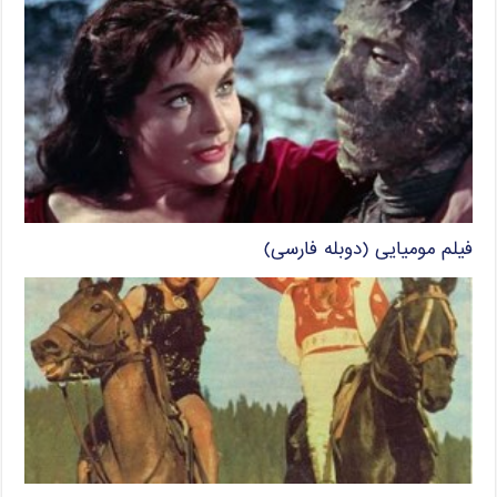
فیلم مومیایی (دوبله فارسی)