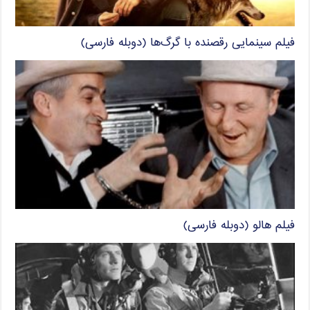
فیلم سینمایی رقصنده با گرگ‌ها (دوبله فارسی)
فیلم هالو (دوبله فارسی)