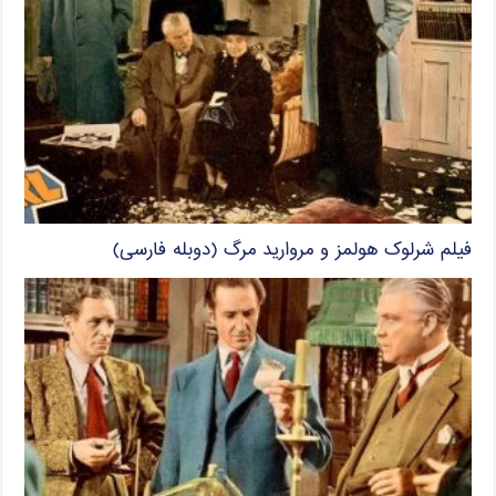
فیلم شرلوک هولمز و مروارید مرگ (دوبله فارسی)