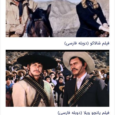
فیلم شالاکو (دوبله فارسی)
فیلم پانچو ویلا (دوبله فارسی)