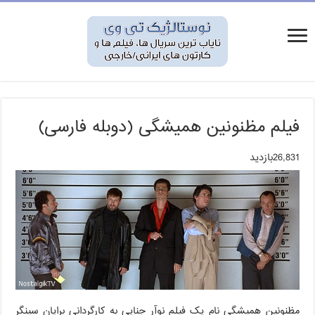
فیلم مظنونین همیشگی (دوبله فارسی)
26,831بازدید
مظنونین همیشگی نام یک فیلم نوآر جنایی به کارگردانی برایان سینگر