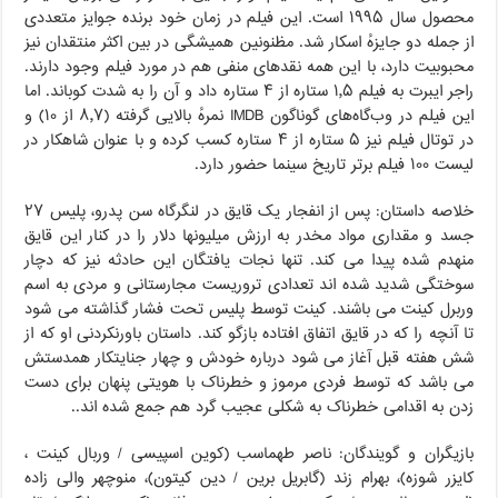
محصول سال ۱۹۹۵ است. این فیلم در زمان خود برنده جوایز متعددی
از جمله دو جایزهٔ اسکار شد. مظنونین همیشگی در بین اکثر منتقدان نیز
محبوبیت دارد، با این همه نقدهای منفی هم در مورد فیلم وجود دارند.
راجر ایبرت به فیلم ۱٫۵ ستاره از ۴ ستاره داد و آن را به شدت کوباند. اما
این فیلم در وب‌گاه‌های گوناگون IMDB نمرهٔ بالایی گرفته (۸٫۷ از ۱۰) و
در توتال فیلم نیز ۵ ستاره از ۴ ستاره کسب کرده و با عنوان شاهکار در
لیست ۱۰۰ فیلم برتر تاریخ سینما حضور دارد.
خلاصه داستان: پس از انفجار یک قایق در لنگرگاه سن پدرو، پلیس ۲۷
جسد و مقداری مواد مخدر به ارزش میلیونها دلار را در کنار این قایق
منهدم شده پیدا می کند. تنها نجات یافتگان این حادثه نیز که دچار
سوختگی شدید شده اند تعدادی تروریست مجارستانی و مردی به اسم
وربرل کینت می باشند. کینت توسط پلیس تحت فشار گذاشته می شود
تا آنچه را که در قایق اتفاق افتاده بازگو کند. داستان باورنکردنی او که از
شش هفته قبل آغاز می شود درباره خودش و چهار جنایتکار همدستش
می باشد که توسط فردی مرموز و خطرناک با هویتی پنهان برای دست
زدن به اقدامی خطرناک به شکلی عجیب گرد هم جمع شده اند..
بازیگران و گویندگان: ناصر طهماسب (کوین اسپیسی / وربال کینت ،
کایزر شوزه)، بهرام زند (گابریل برین / دین کیتون)، منوچهر والی زاده