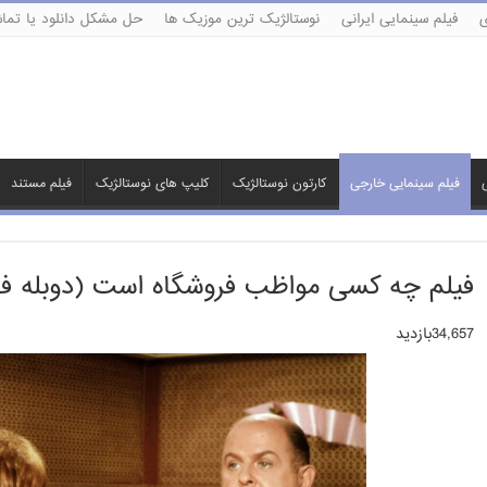
ی
فیلم سینمایی ایرانی
نوستالژیک ترین موزیک ها
حل مشکل دانلود یا تماش
ی
فیلم سینمایی خارجی
کارتون نوستالژیک
کلیپ های نوستالژیک
فیلم مستند
فیلم چه کسی مواظب فروشگاه است (دوبله ف
34,657بازدید