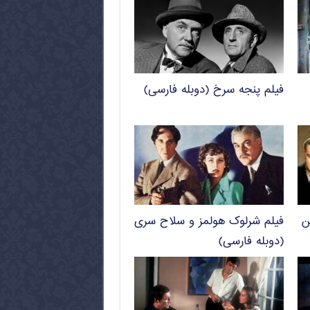
فیلم پنجه سرخ (دوبله فارسی)
ن
فیلم شرلوک هولمز و سلاح سری
(دوبله فارسی)