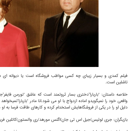
تاشلین است.
خلاصه داستان: “باربارا”دختری بسار ثروتمند است که عاشق “نورمن فایفر
واقعی خود را نمیگویدو اماده ازدواج با او می شود.انا مادر “باربارا”نمیخوا
دلیل او را در یکی از فروشگاهایش استخدام کرده و کارهای طاقت فرسا به او
بازیگران: جری لوئیس/جیل اس تی جان/اگنس مورهد/ری والستون/کاتلین فر