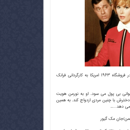
فیلم کمدی و بسیار زیبای چه کسی مواظب فروشگاه است یا دیوانه ای در فروشگاه ۱۹۶۳ امریکا به کارگردانی فرانک
”جوانی بی پول می سود. او به نورمن هویت
هد دخترش با چنین مردی ازدواج کند. به همین
 می دهد…..
یمن/جان مک گیور