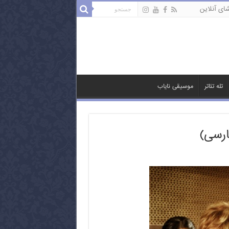
ای آنلاین
تله تئاتر
موسیقی نایاب
ارسی)