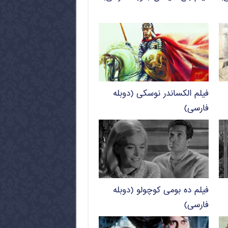
فیلم الکساندر نوسکی (دوبله
فارسی)
فیلم ده بومی کوچولو (دوبله
فارسی)