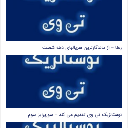
رعنا – از ماندگارترین سریالهای دهه شصت
نوستالژیک تی وی تقدیم می کند – سورپرایز سوم