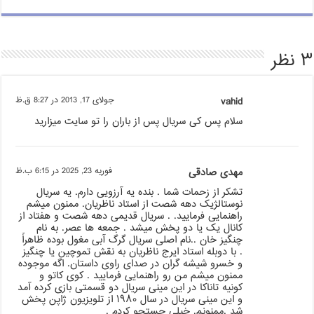
۳ نظر
vahid
جولای 17, 2013 در 8:27 ق.ظ
سلام پس کی سریال پس از باران را تو سایت میزارید
مهدی صادقی
فوریه 23, 2025 در 6:15 ب.ظ
تشکر از زحمات شما‌ . بنده یه آرزویی دارم. یه سریال
نوستالژیک دهه شصت از استاد ناظریان. ممنون میشم
راهنمایی فرمایید. . سریال قدیمی دهه شصت و هفتاد از
کانال یک یا دو پخش میشد . جمعه ها عصر. به نام
چنگیز خان ..نام اصلی سریال گرگ آبی مغول بوده ظاهراً
. با دوبله استاد ایرج ناظریان به نقش تموچین یا چنگیز
و خسرو شیشه گران در صدای راوی داستان. اگه موجوده
ممنون میشم من رو راهنمایی فرمایید . کوی کاتو و
کونیه تاناکا در این مینی سریال دو قسمتی بازی کرده آمد
و این مینی سریال در سال ۱۹۸۰ از تلویزیون ژاپن پخش
شد .ممنونم. خیلی جستجو کردم .