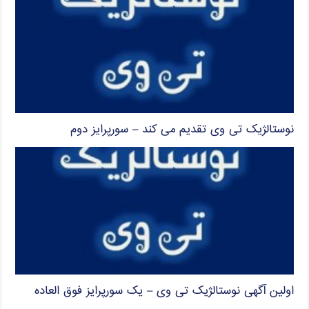
نوستالژیک تی وی تقدیم می کند – سورپرایز دوم
اولین آگهی نوستالژیک تی وی – یک سورپرایز فوق العاده