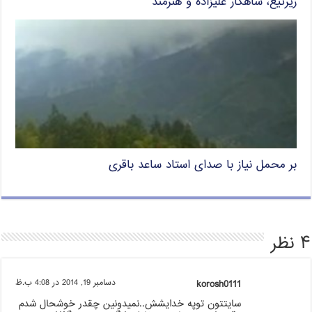
زیرتیغ، شاهکار علیزاده و هنرمند
بر محمل نیاز با صدای استاد ساعد باقری
۴ نظر
korosh0111
دسامبر 19, 2014 در 4:08 ب.ظ
سایتتون توپه خدایشش..نمیدونین چقدر خوشحال شدم