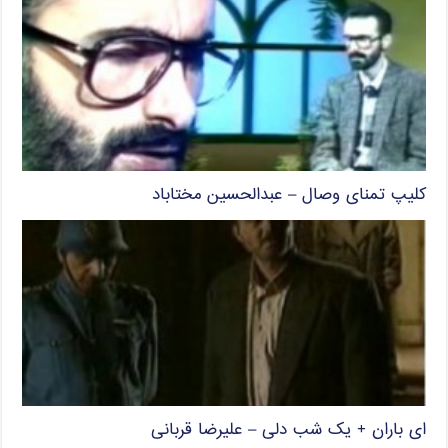
کلیپ تمنای وصال – عبدالحسین مختاباد
ای باران + یک شب دلی – علیرضا قربانی