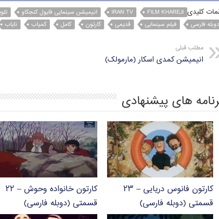
t
e
e
t
e
مات کلیدی
FILM KHAREJI
IRAN TV
انیمیشن سینمایی فایول کنجکاو
تلوی
وبله فارسی
فیلم سینمایی
قدیمی
کارتون
کامل
کمیاب
نایاب
s
r
g
t
b
A
r
e
o
مطلب قبلی
p
a
r
o
انیمیشن کمدی اسکار (مارمولک)
p
m
k
رنامه های پیشنهادی
کارتون فانوس دریایی – ۲۳
کارتون خانواده وحوش – ۲۲
قسمتی (دوبله فارسی)
قسمتی (دوبله فارسی)