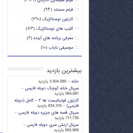
فیلم سینمایی خارجی
(۳۸۹)
فیلم مستند
(۹۴)
کارتون نوستالژیک
(۲۹۰)
کلیپ های نوستالژیک
(۸۳)
معرفی برنامه های آینده
(۶)
موسیقی نایاب
(۱۰)
بیشترین بازدید
خانه
- 3,504,585 بازدید
سریال خانه کوچک دوبله فارسی
-
964,681 بازدید
کارتون فوتبالیست ها ۲ – کامل (دوبله
فارسی)
- 834,319 بازدید
سریال قصه های جزیره دوبله فارسی
-
711,736 بازدید
سریال ارتش سری دوبله فارسی
-
693,969 بازدید