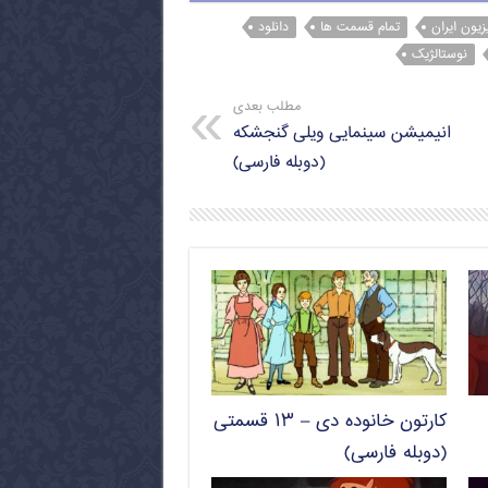
زیون ایران
تمام قسمت ها
دانلود
نوستالژیک
مطلب بعدی
انیمیشن سینمایی ویلی گنجشکه
(دوبله فارسی)
کارتون خانوده دی – ۱۳ قسمتی
(دوبله فارسی)