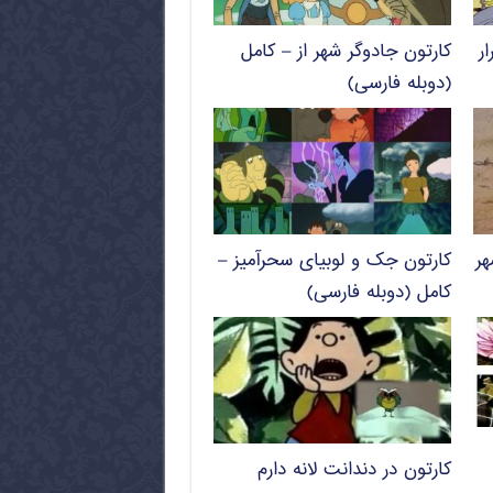
ر
کارتون جادوگر شهر از – کامل
(دوبله فارسی)
ر
کارتون جک و لوبیای سحرآمیز –
کامل (دوبله فارسی)
کارتون در دندانت لانه دارم