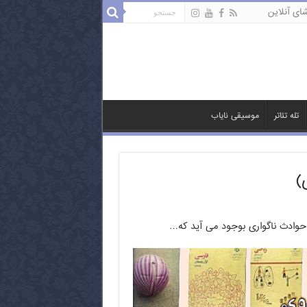
ای آنلاین
تله تئاتر
موسیقی نایاب
)
 حوادث ناگواری بوجود می آید که…