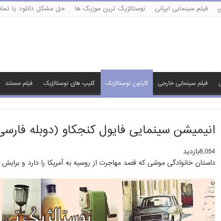
ی
فیلم سینمایی ایرانی
نوستالژیک ترین موزیک ها
حل مشکل دانلود یا تماش
ی
فیلم سینمایی خارجی
کارتون نوستالژیک
کلیپ های نوستالژیک
فیلم مستند
انیمیشن سینمایی فایول کنجکاو (دوبله فارسی
8,054بازدید
داستان خانوادگی موشی که قصد مهاجرت از روسیه به آمریکا را دارد و برایش