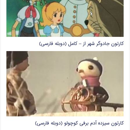
کارتون جادوگر شهر از – کامل (دوبله فارسی)
کارتون سیزده آدم برفی کوچولو (دوبله فارسی)