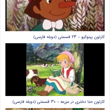
کارتون پینوکیو – ۲۴ قسمتی (دوبله فارسی)
کارتون حنا دختری در مزرعه – ۳۰ قسمتی (دوبله فارسی)