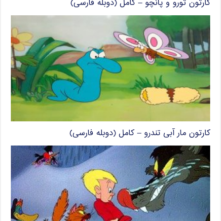
کارتون تورو و پانچو – کامل (دوبله فارسی)
کارتون مار آبی تندرو – کامل (دوبله فارسی)