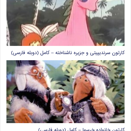
کارتون سرندیپیتی و جزیره ناشناخته – کامل (دوبله فارسی)
کارتون خانواده خرسها – کامل (دوبله فارسی)