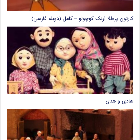
کارتون پرطلا اردک کوچولو – کامل (دوبله فارسی)
هادی و هدی