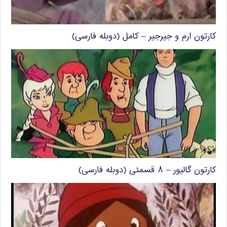
کارتون ارم و جیرجیر – کامل (دوبله فارسی)
کارتون گالیور – ۸ قسمتی (دوبله فارسی)