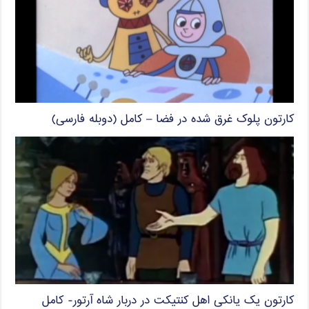
کارتون پلوک غرق شده در فضا – کامل (دوبله فارسی)
کارتون یک یانکی اهل کنتیکت در دربار شاه آرتور- کامل