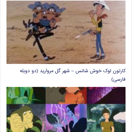
کارتون لوک خوش شانس – شهر گل مروارید (دو دوبله
فارسی)