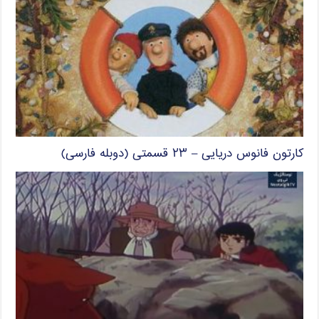
کارتون فانوس دریایی – ۲۳ قسمتی (دوبله فارسی)