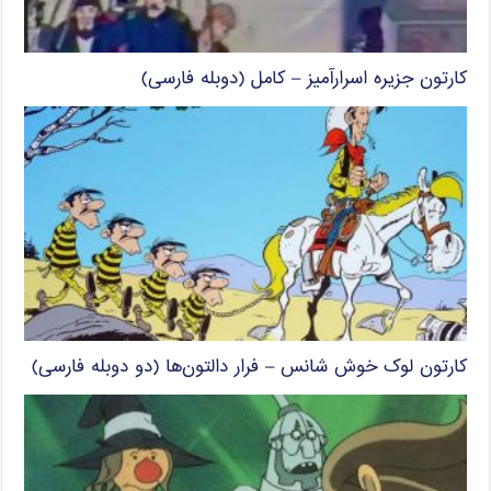
کارتون جزیره اسرارآمیز – کامل (دوبله فارسی)
کارتون لوک خوش شانس – فرار دالتون‌ها (دو دوبله فارسی)