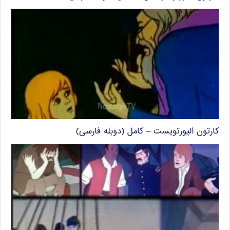
کارتون الیورتویست – کامل (دوبله فارسی)