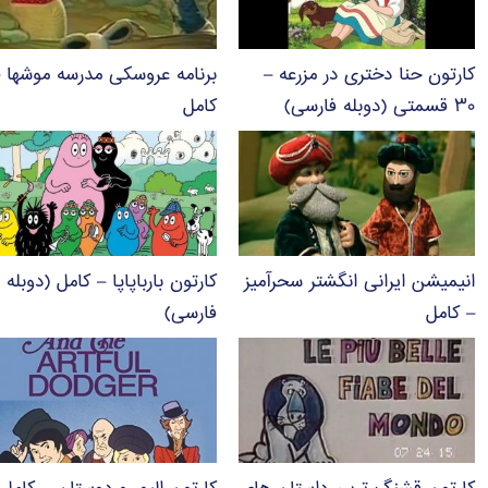
کارتون حنا دختری در مزرعه –
برنامه عروسکی مدرسه موشها 
۳۰ قسمتی (دوبله فارسی)
کامل
انیمیشن ایرانی انگشتر سحرآمیز
کارتون بارباپاپا – کامل (دوبله
– کامل
فارسی)