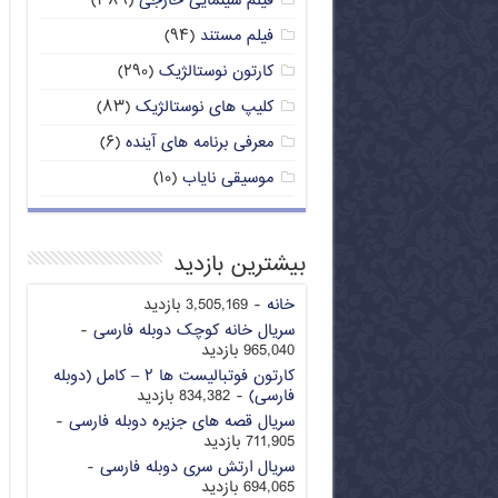
فیلم سینمایی خارجی
(۳۸۹)
فیلم مستند
(۹۴)
کارتون نوستالژیک
(۲۹۰)
کلیپ های نوستالژیک
(۸۳)
معرفی برنامه های آینده
(۶)
موسیقی نایاب
(۱۰)
بیشترین بازدید
خانه
- 3,505,169 بازدید
سریال خانه کوچک دوبله فارسی
-
965,040 بازدید
کارتون فوتبالیست ها ۲ – کامل (دوبله
فارسی)
- 834,382 بازدید
سریال قصه های جزیره دوبله فارسی
-
711,905 بازدید
سریال ارتش سری دوبله فارسی
-
694,065 بازدید