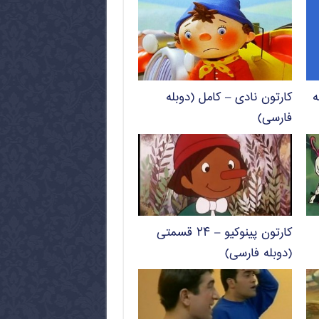
ه
کارتون نادی – کامل (دوبله
فارسی)
کارتون پینوکیو – ۲۴ قسمتی
(دوبله فارسی)