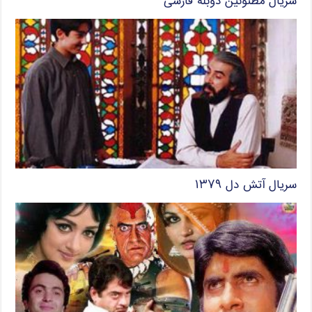
سریال مظنونین دوبله فارسی
سریال آتش دل ۱۳۷۹