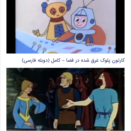
کارتون پلوک غرق شده در فضا – کامل (دوبله فارسی)