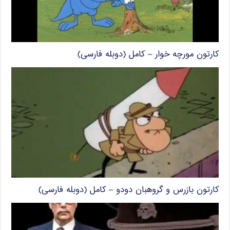
کارتون مورچه خوار – کامل (دوبله فارسی)
کارتون بازرس و گروهبان دودو – کامل (دوبله فارسی)