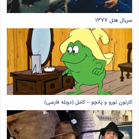
سریال هتل ۱۳۷۷
کارتون تورو و پانچو – کامل (دوبله فارسی)