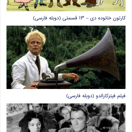
کارتون خانوده دی – ۱۳ قسمتی (دوبله فارسی)
فیلم فیتزکارالدو (دوبله فارسی)