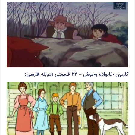
کارتون خانواده وحوش – ۲۲ قسمتی (دوبله فارسی)