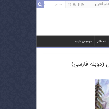
ای آنلاین
تله تئاتر
موسیقی نایاب
 (دوبله فارسی)