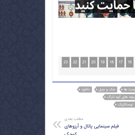
23
22
21
20
19
18
17
16
سمت ها
جک و جیل
دانلود
بچه های کوه تاراک
نوستالژیک
مطلب بعدی
فیلم سینمایی پاتال و آرزوهای
کوچک