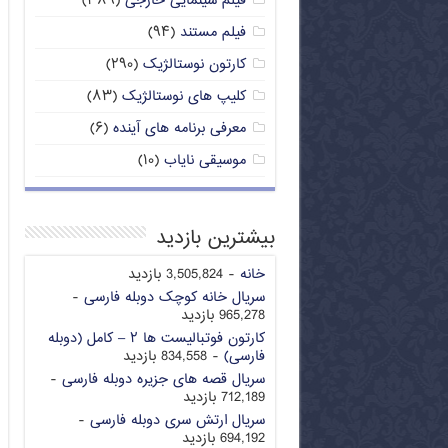
فیلم سینمایی خارجی
(۳۸۹)
فیلم مستند
(۹۴)
کارتون نوستالژیک
(۲۹۰)
کلیپ های نوستالژیک
(۸۳)
معرفی برنامه های آینده
(۶)
موسیقی نایاب
(۱۰)
بیشترین بازدید
خانه
- 3,505,824 بازدید
سریال خانه کوچک دوبله فارسی
-
965,278 بازدید
کارتون فوتبالیست ها ۲ – کامل (دوبله
فارسی)
- 834,558 بازدید
سریال قصه های جزیره دوبله فارسی
-
712,189 بازدید
سریال ارتش سری دوبله فارسی
-
694,192 بازدید