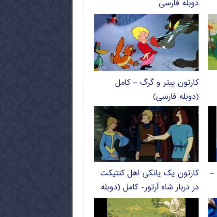
دوبله فارسی
کارتون پیتر و گرگ – کامل
(دوبله فارسی)
 –
کارتون یک یانکی اهل کنتیکت
در دربار شاه آرتور- کامل (دوبله
فارسی)