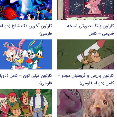
کارتون پلنگ صورتی نسخه
کارتون آخرین تک شاخ (دوبله
قدیمی – کامل
فارسی)
کارتون بازرس و گروهبان دودو –
کارتون تینی تون – کامل (دوبل
کامل (دوبله فارسی)
فارسی)