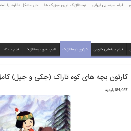
ی
فیلم سینمایی ایرانی
نوستالژیک ترین موزیک ها
حل مشکل دانلود یا تماش
ی
فیلم سینمایی خارجی
کارتون نوستالژیک
کلیپ های نوستالژیک
فیلم مستند
کارتون بچه های کوه تاراک (جکی و جیل) کامل
184,057بازدید