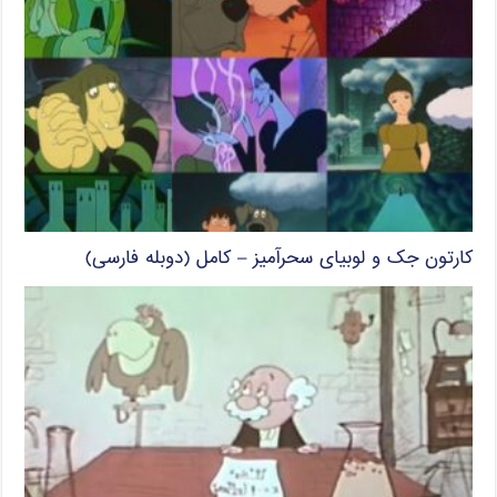
کارتون جک و لوبیای سحرآمیز – کامل (دوبله فارسی)