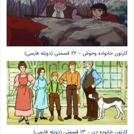
کارتون خانواده وحوش – ۲۲ قسمتی (دوبله فارسی)
کارتون خانوده دی – ۱۳ قسمتی (دوبله فارسی)