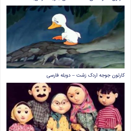
کارتون جوجه اردک زشت – دوبله فارسی