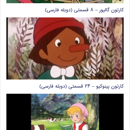
کارتون گالیور – ۸ قسمتی (دوبله فارسی)
کارتون پینوکیو – ۲۴ قسمتی (دوبله فارسی)