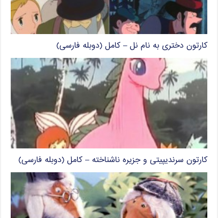
کارتون دختری به نام نل – کامل (دوبله فارسی)
کارتون سرندیپیتی و جزیره ناشناخته – کامل (دوبله فارسی)