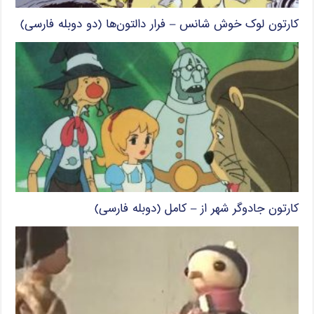
کارتون لوک خوش شانس – فرار دالتون‌ها (دو دوبله فارسی)
کارتون جادوگر شهر از – کامل (دوبله فارسی)