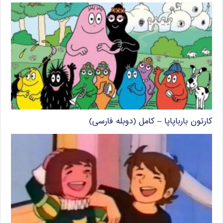
کارتون بارباپاپا – کامل (دوبله فارسی)