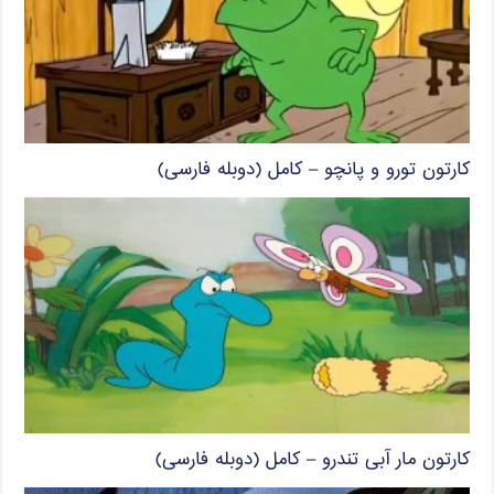
کارتون تورو و پانچو – کامل (دوبله فارسی)
کارتون مار آبی تندرو – کامل (دوبله فارسی)