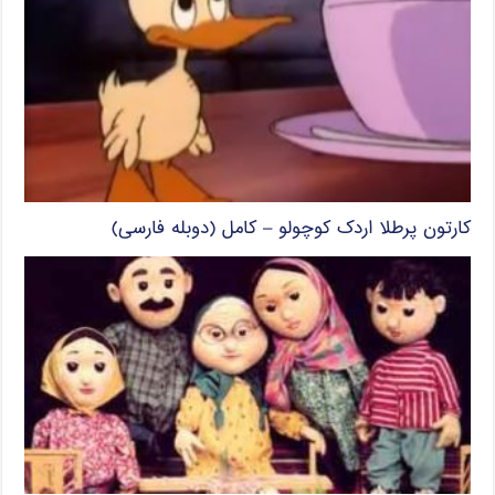
کارتون پرطلا اردک کوچولو – کامل (دوبله فارسی)