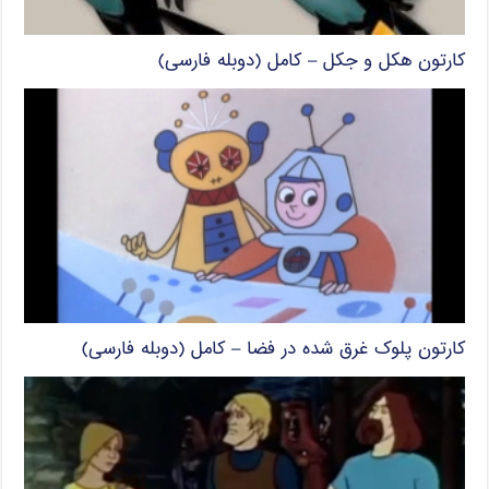
کارتون هکل و جکل – کامل (دوبله فارسی)
کارتون پلوک غرق شده در فضا – کامل (دوبله فارسی)