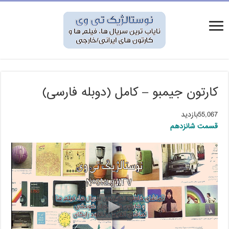
کارتون جیمبو – کامل (دوبله فارسی)
55,067بازدید
قسمت شانزدهم