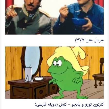
سریال هتل ۱۳۷۷
کارتون تورو و پانچو – کامل (دوبله فارسی)