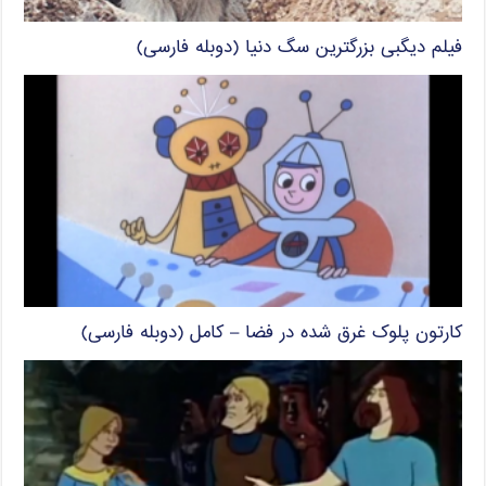
فیلم دیگبی بزرگترین سگ دنیا (دوبله فارسی)
کارتون پلوک غرق شده در فضا – کامل (دوبله فارسی)