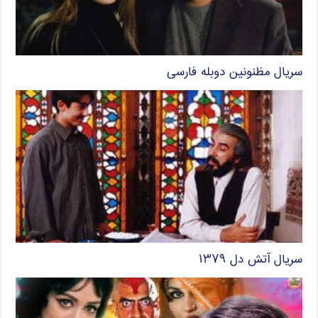
سریال مظنونین دوبله فارسی
سریال آتش دل ۱۳۷۹