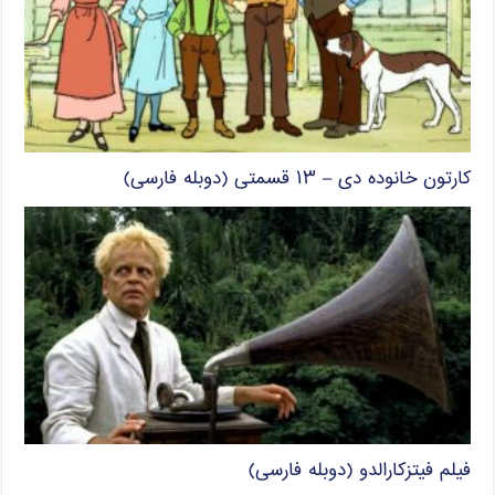
کارتون خانوده دی – ۱۳ قسمتی (دوبله فارسی)
فیلم فیتزکارالدو (دوبله فارسی)