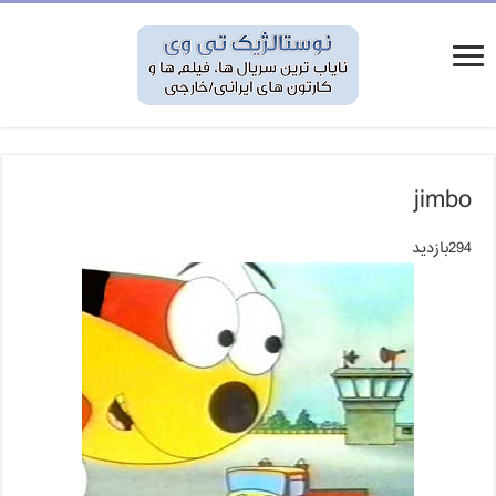
jimbo
294بازدید