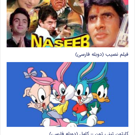
فیلم نصیب (دوبله فارسی)
کارتون تینی تون – کامل (دوبله فارسی)