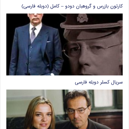
کارتون بازرس و گروهبان دودو – کامل (دوبله فارسی)
سریال کسلر دوبله فارسی