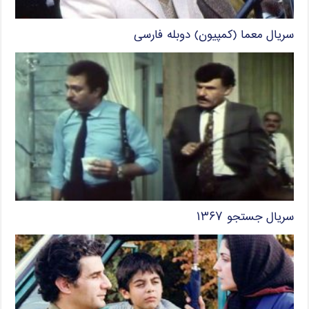
سریال معما (کمپیون) دوبله فارسی
سریال جستجو ۱۳۶۷