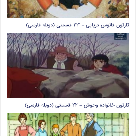
کارتون فانوس دریایی – ۲۳ قسمتی (دوبله فارسی)
کارتون خانواده وحوش – ۲۲ قسمتی (دوبله فارسی)