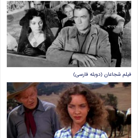
فیلم شجاعان (دوبله فارسی)