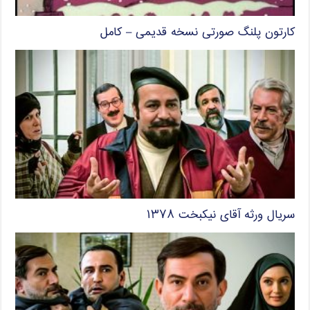
کارتون پلنگ صورتی نسخه قدیمی – کامل
سریال ورثه آقای نیکبخت ۱۳۷۸