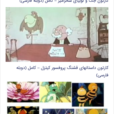
کارتون جک و لوبیای سحرآمیز – کامل (دوبله فارسی)
کارتون داستانهای قشنگ پروفسور کیتزل – کامل (دوبله
فارسی)