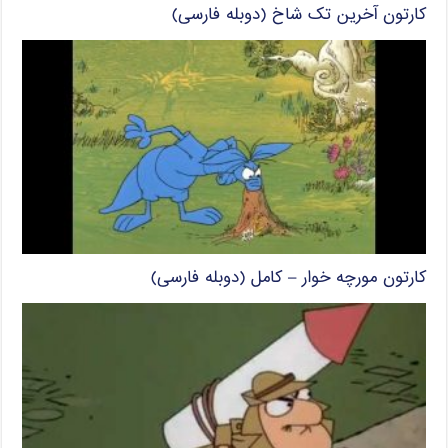
کارتون آخرین تک شاخ (دوبله فارسی)
کارتون مورچه خوار – کامل (دوبله فارسی)