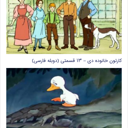
کارتون خانوده دی – ۱۳ قسمتی (دوبله فارسی)