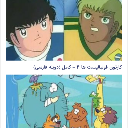
کارتون فوتبالیست ها ۴ – کامل (دوبله فارسی)