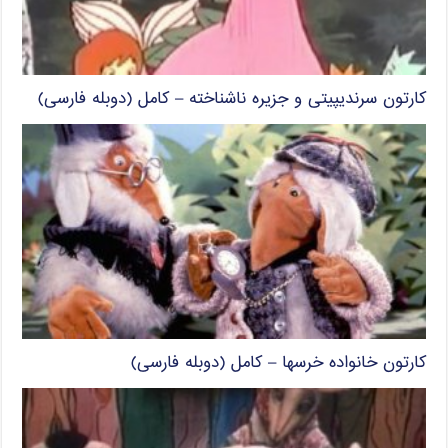
کارتون سرندیپیتی و جزیره ناشناخته – کامل (دوبله فارسی)
کارتون خانواده خرسها – کامل (دوبله فارسی)