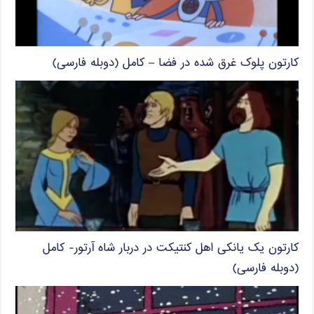
کارتون پلوک غرق شده در فضا – کامل (دوبله فارسی)
کارتون یک یانکی اهل کنتیکت در دربار شاه آرتور- کامل
(دوبله فارسی)