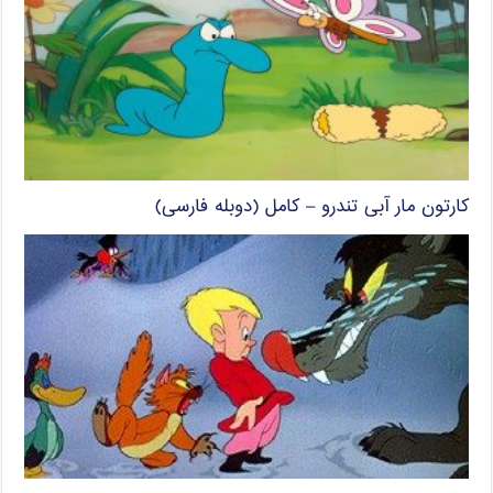
کارتون مار آبی تندرو – کامل (دوبله فارسی)