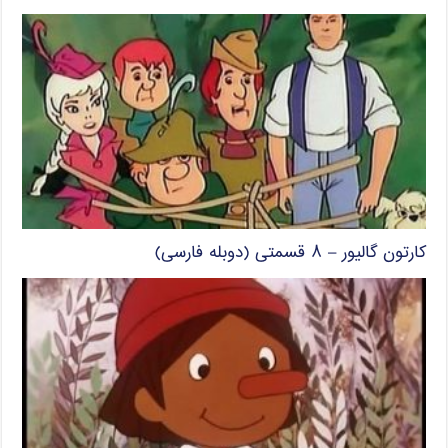
کارتون گالیور – ۸ قسمتی (دوبله فارسی)