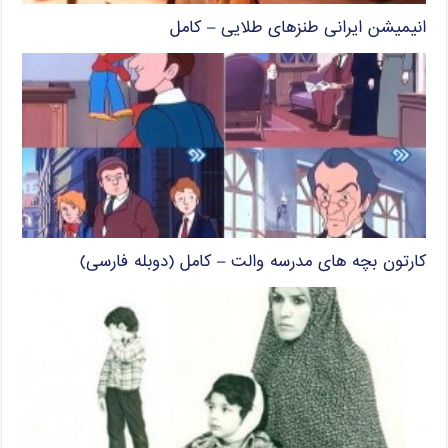
انیمیشن ایرانی طنزهای طلایی – کامل
کارتون بچه های مدرسه والت – کامل (دوبله فارسی)