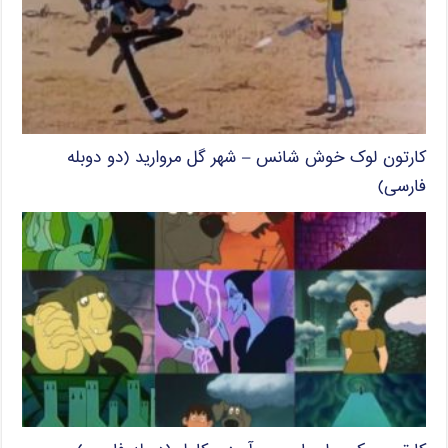
کارتون لوک خوش شانس – شهر گل مروارید (دو دوبله
فارسی)