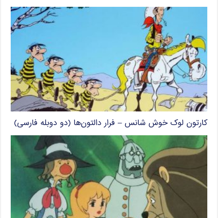
کارتون لوک خوش شانس – فرار دالتون‌ها (دو دوبله فارسی)