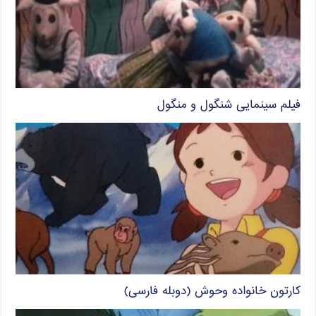
فیلم سینمایی شنگول و منگول
کارتون خانواده وحوش (دوبله فارسی)