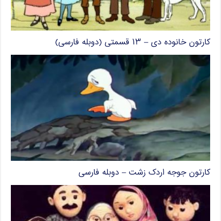
کارتون خانوده دی – ۱۳ قسمتی (دوبله فارسی)
کارتون جوجه اردک زشت – دوبله فارسی