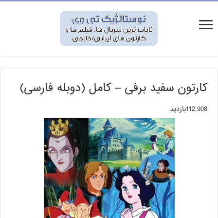
کارتون سفید برفی – کامل (دوبله فارسی)
112,908بازدید