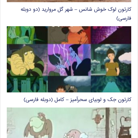
کارتون لوک خوش شانس – شهر گل مروارید (دو دوبله
فارسی)
کارتون جک و لوبیای سحرآمیز – کامل (دوبله فارسی)