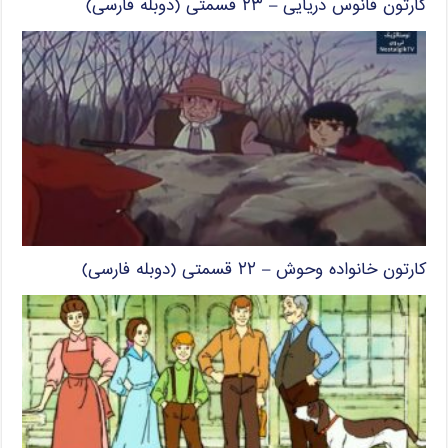
کارتون فانوس دریایی – ۲۳ قسمتی (دوبله فارسی)
کارتون خانواده وحوش – ۲۲ قسمتی (دوبله فارسی)