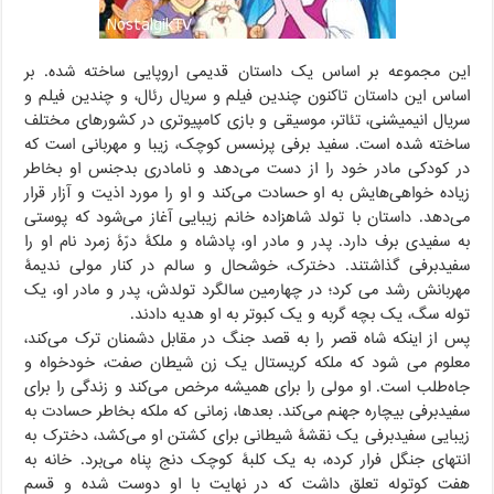
این مجموعه بر اساس یک داستان قدیمی اروپایی ساخته شده. بر
اساس این داستان تاکنون چندین فیلم و سریال رئال، و چندین فیلم و
سریال انیمیشنی، تئاتر، موسیقی و بازی کامپیوتری در کشورهای مختلف
ساخته شده است. سفید برفی پرنسس کوچک، زیبا و مهربانی است که
در کودکی مادر خود را از دست می‌دهد و نامادری بدجنس او بخاطر
زیاده خواهی‌هایش به او حسادت می‌کند و او را مورد اذیت و آزار قرار
می‌دهد. داستان با تولد شاهزاده خانم زیبایی آغاز می‌شود که پوستی
به سفیدی برف دارد. پدر و مادر او، پادشاه و ملکۀ درّۀ زمرد نام او را
سفیدبرفی گذاشتند. دخترک، خوشحال و سالم در کنار مولی ندیمۀ
مهربانش رشد می کرد؛ در چهارمین سالگرد تولدش، پدر و مادر او، یک
توله سگ، یک بچه گربه و یک کبوتر به او هدیه دادند.
پس از اینکه شاه قصر را به قصد جنگ در مقابل دشمنان ترک می‌کند،
معلوم می شود که ملکه کریستال یک زن شیطان صفت، خودخواه و
جاه‌طلب است. او مولی را برای همیشه مرخص می‌کند و زندگی را برای
سفیدبرفی بیچاره جهنم می‌کند. بعدها، زمانی که ملکه بخاطر حسادت به
زیبایی سفیدبرفی یک نقشۀ شیطانی برای کشتن او می‌کشد، دخترک به
انتهای جنگل فرار کرده، به یک کلبۀ کوچک دنج پناه می‌برد. خانه به
هفت کوتوله تعلق داشت که در نهایت با او دوست شده و قسم