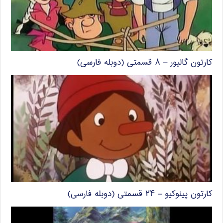
کارتون گالیور – ۸ قسمتی (دوبله فارسی)
کارتون پینوکیو – ۲۴ قسمتی (دوبله فارسی)