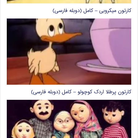
کارتون میکروبی – کامل (دوبله فارسی)
کارتون پرطلا اردک کوچولو – کامل (دوبله فارسی)