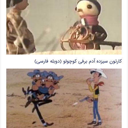
کارتون سیزده آدم برفی کوچولو (دوبله فارسی)