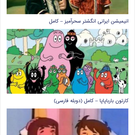
انیمیشن ایرانی انگشتر سحرآمیز – کامل
کارتون بارباپاپا – کامل (دوبله فارسی)