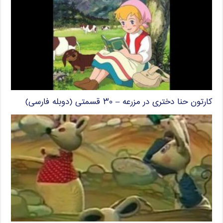
کارتون حنا دختری در مزرعه – ۳۰ قسمتی (دوبله فارسی)