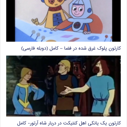
کارتون پلوک غرق شده در فضا – کامل (دوبله فارسی)
کارتون یک یانکی اهل کنتیکت در دربار شاه آرتور- کامل