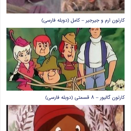
کارتون ارم و جیرجیر – کامل (دوبله فارسی)
کارتون گالیور – ۸ قسمتی (دوبله فارسی)