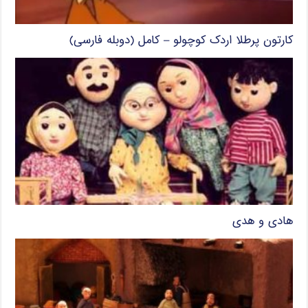
کارتون پرطلا اردک کوچولو – کامل (دوبله فارسی)
هادی و هدی