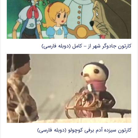
کارتون جادوگر شهر از – کامل (دوبله فارسی)
کارتون سیزده آدم برفی کوچولو (دوبله فارسی)