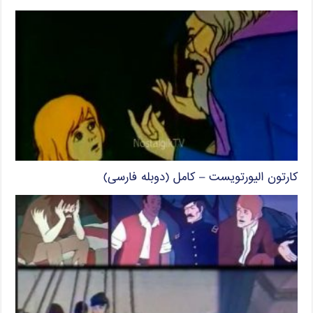
کارتون الیورتویست – کامل (دوبله فارسی)