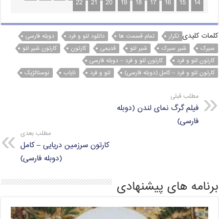
22
21
20
19
18
17
16
15
14
t
e
e
t
e
s
r
g
t
b
A
r
e
o
کلمات کلیدی
تکرار
تمام قسمت ها
دانلود لئو و فرد
دوبله فارسی
p
a
r
o
سیرک
شیر سیرک
شیر لئو
قدیمی
کارتون
کارتون شیر لئو
کارتون لئو و فرد
کارتون لئو و فرد – دوبله فارسی
p
m
k
کارتون لئو و فرد – کامل (دوبله فارسی)
لئو و فرد
نایاب
نوستالژیک
مطلب قبلی
فیلم گرگ نمای لندن (دوبله
فارسی)
مطلب بعدی
کارتون سرزمین دریایی – کامل
(دوبله فارسی)
برنامه های پیشنهادی