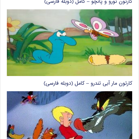
کارتون تورو و پانچو – کامل (دوبله فارسی)
کارتون مار آبی تندرو – کامل (دوبله فارسی)