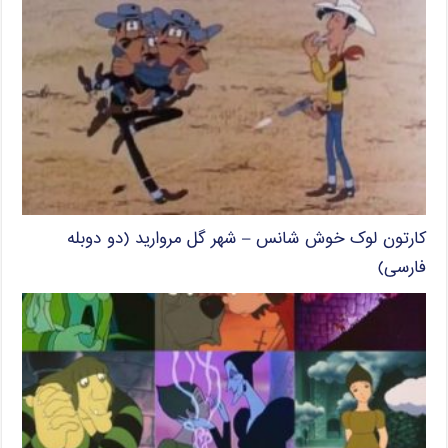
کارتون لوک خوش شانس – شهر گل مروارید (دو دوبله
فارسی)