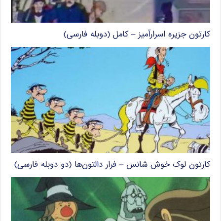
کارتون جزیره اسرارآمیز – کامل (دوبله فارسی)
کارتون لوک خوش شانس – فرار دالتون‌ها (دو دوبله فارسی)