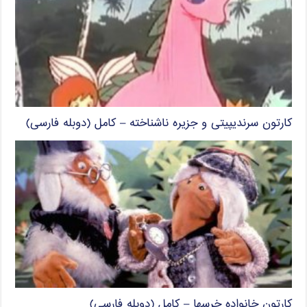
کارتون سرندیپیتی و جزیره ناشناخته – کامل (دوبله فارسی)
کارتون خانواده خرسها – کامل (دوبله فارسی)