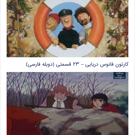
کارتون فانوس دریایی – ۲۳ قسمتی (دوبله فارسی)