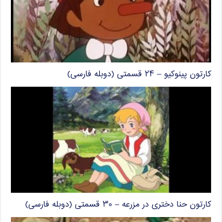
کارتون پینوکیو – ۲۴ قسمتی (دوبله فارسی)
کارتون حنا دختری در مزرعه – ۳۰ قسمتی (دوبله فارسی)