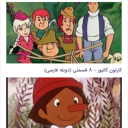
کارتون گالیور – ۸ قسمتی (دوبله فارسی)