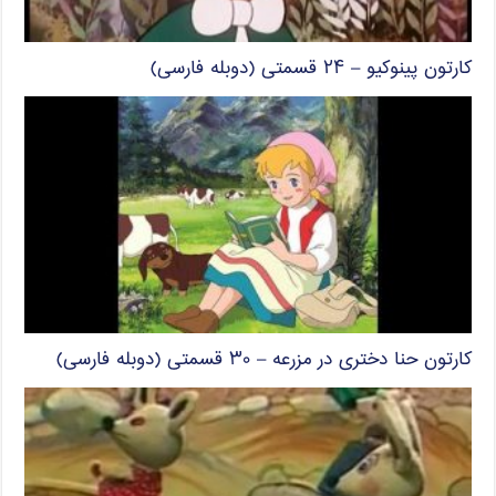
کارتون پینوکیو – ۲۴ قسمتی (دوبله فارسی)
کارتون حنا دختری در مزرعه – ۳۰ قسمتی (دوبله فارسی)