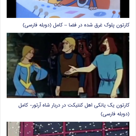
کارتون پلوک غرق شده در فضا – کامل (دوبله فارسی)
کارتون یک یانکی اهل کنتیکت در دربار شاه آرتور- کامل
(دوبله فارسی)