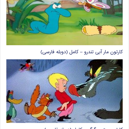
کارتون مار آبی تندرو – کامل (دوبله فارسی)