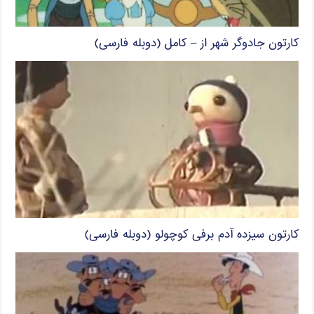
کارتون جادوگر شهر از – کامل (دوبله فارسی)
کارتون سیزده آدم برفی کوچولو (دوبله فارسی)