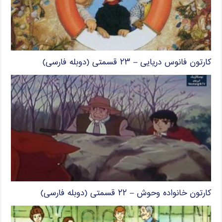
کارتون فانوس دریایی – ۲۳ قسمتی (دوبله فارسی)
کارتون خانواده وحوش – ۲۲ قسمتی (دوبله فارسی)