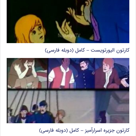
کارتون الیورتویست – کامل (دوبله فارسی)
کارتون جزیره اسرارآمیز – کامل (دوبله فارسی)