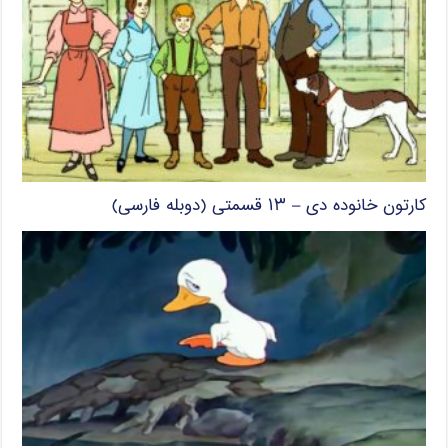
کارتون خانوده دی – ۱۳ قسمتی (دوبله فارسی)