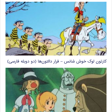
کارتون لوک خوش شانس – فرار دالتون‌ها (دو دوبله فارسی)