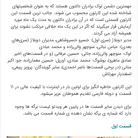
مهمترین دشمن لوک برادران دالتون هستند که به عنوان شخصیتهای
شناخته شده این کارتون محسوب می شوند. جالب ترین قسمت این
کارتون قسمتی است که در آن برادران دالتون به مدت یک ماه مورد
آزمایش قرار میگیرند که اگر در این یک ماه خلافی مرتکب نشوند برای
همیشه آزاد می گردند.
مدیر دوبلاژ (سری اول): خسرو خسروشاهی، مدیران دوبلاژ (سری‌های
بعدی): عباس نباتی، منوچهر والی‌زاده و محمد عبادی
لوک: منوچهر والی‌زاده، جالی: حسین عرفانی (و در قسمت‌های اخیر
صادق ماهرو)، بوشوِگ: محمد عبادی، آوریل: حسین معمارزاده، جو: اکبر
منانی (در برخی قسمت‌ها ناصر احمدی)، سایر گویندگان: پرویز ربیعی،
اسفندیار مهرتاش
این کارتون خاطره انگیز برای اولین بار در اینترنت با کیفیت عالی در ۱۱
قسمت و دوبله فارسی تقدیم هموطنان عزیز میشود.
برای دیدن سایر قسمت ها در پایین هر ویدئو لیست برگه ها وجود
دارد که شماره ی برگه نشان دهنده ی شماره قسمت می باشد.
قسمت اول