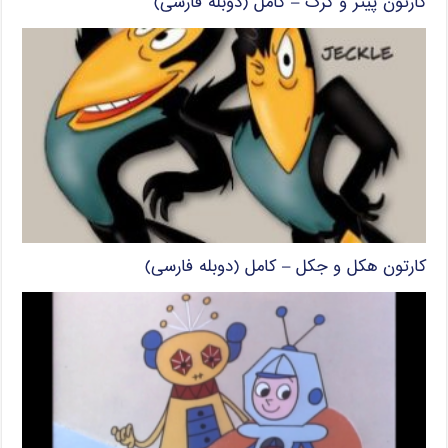
کارتون پیتر و گرگ – کامل (دوبله فارسی)
کارتون هکل و جکل – کامل (دوبله فارسی)