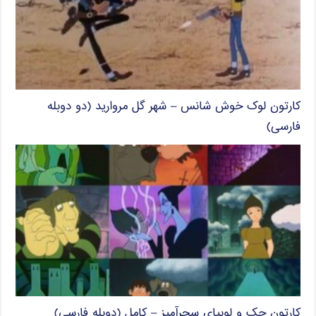
کارتون لوک خوش شانس – شهر گل مروارید (دو دوبله
فارسی)
کارتون جک و لوبیای سحرآمیز – کامل (دوبله فارسی)