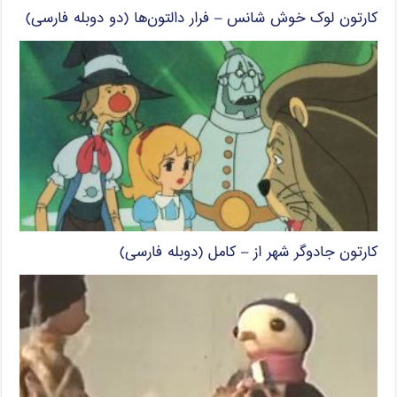
کارتون لوک خوش شانس – فرار دالتون‌ها (دو دوبله فارسی)
کارتون جادوگر شهر از – کامل (دوبله فارسی)