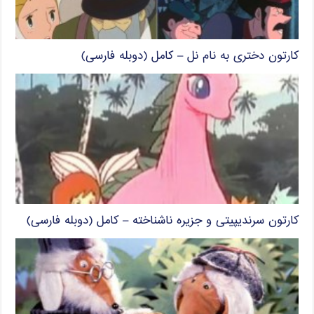
کارتون دختری به نام نل – کامل (دوبله فارسی)
کارتون سرندیپیتی و جزیره ناشناخته – کامل (دوبله فارسی)