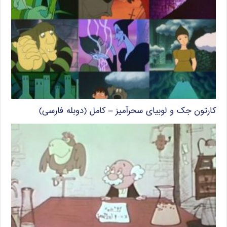
کارتون جک و لوبیای سحرآمیز – کامل (دوبله فارسی)