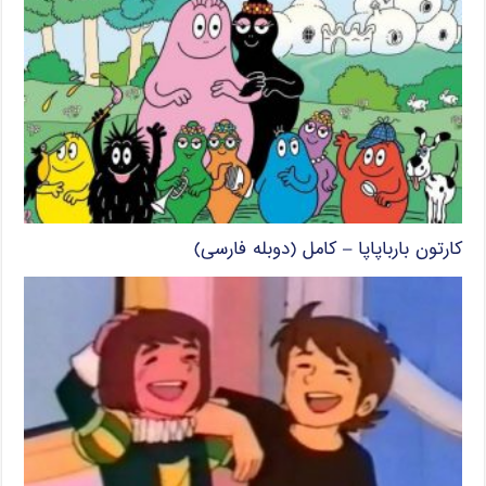
کارتون بارباپاپا – کامل (دوبله فارسی)