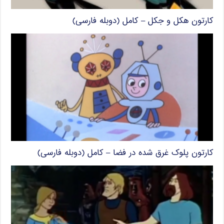
کارتون هکل و جکل – کامل (دوبله فارسی)
کارتون پلوک غرق شده در فضا – کامل (دوبله فارسی)