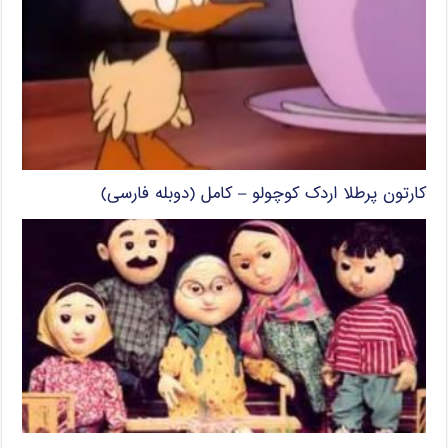
کارتون پرطلا اردک کوچولو – کامل (دوبله فارسی)