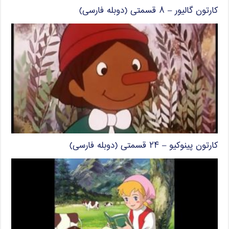
کارتون گالیور – ۸ قسمتی (دوبله فارسی)
کارتون پینوکیو – ۲۴ قسمتی (دوبله فارسی)