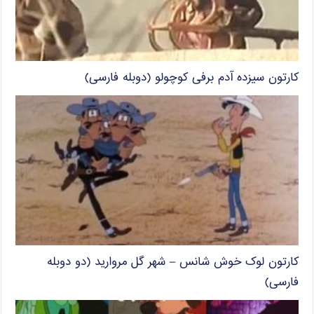
کارتون سیزده آدم برفی کوچولو (دوبله فارسی)
کارتون لوک خوش شانس – شهر گل مروارید (دو دوبله
فارسی)