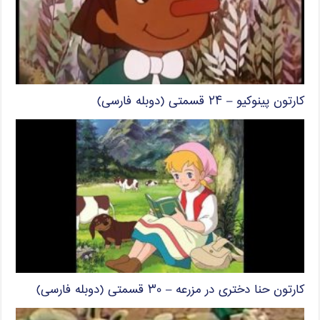
کارتون پینوکیو – ۲۴ قسمتی (دوبله فارسی)
کارتون حنا دختری در مزرعه – ۳۰ قسمتی (دوبله فارسی)