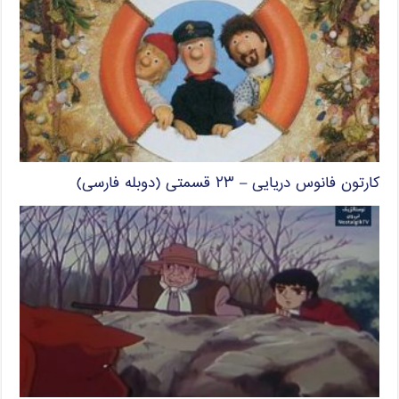
کارتون فانوس دریایی – ۲۳ قسمتی (دوبله فارسی)