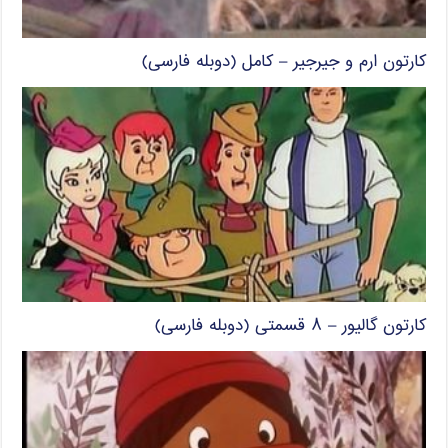
کارتون ارم و جیرجیر – کامل (دوبله فارسی)
کارتون گالیور – ۸ قسمتی (دوبله فارسی)