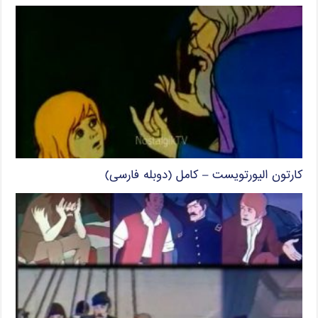
کارتون الیورتویست – کامل (دوبله فارسی)