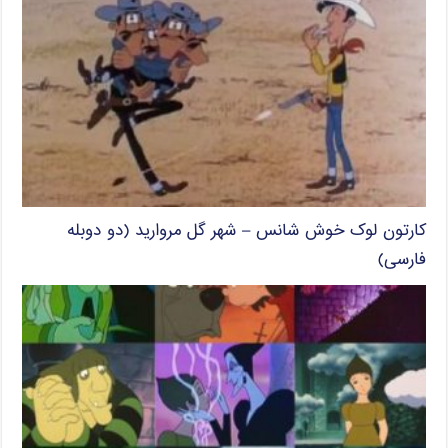
کارتون لوک خوش شانس – شهر گل مروارید (دو دوبله
فارسی)