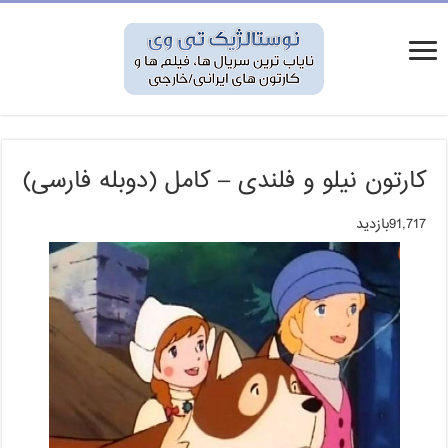
کارتون نیلو و فلندی – کامل (دوبله فارسی)
91,717بازدید