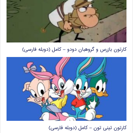
کارتون بازرس و گروهبان دودو – کامل (دوبله فارسی)
کارتون تینی تون – کامل (دوبله فارسی)