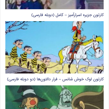
کارتون جزیره اسرارآمیز – کامل (دوبله فارسی)
کارتون لوک خوش شانس – فرار دالتون‌ها (دو دوبله فارسی)