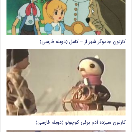
کارتون جادوگر شهر از – کامل (دوبله فارسی)
کارتون سیزده آدم برفی کوچولو (دوبله فارسی)