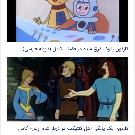
کارتون پلوک غرق شده در فضا – کامل (دوبله فارسی)
کارتون یک یانکی اهل کنتیکت در دربار شاه آرتور- کامل