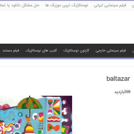
ی
فیلم سینمایی ایرانی
نوستالژیک ترین موزیک ها
حل مشکل دانلود یا تماش
ی
فیلم سینمایی خارجی
کارتون نوستالژیک
کلیپ های نوستالژیک
فیلم مستند
baltazar
398بازدید