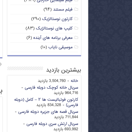
فیلم سینمایی خارجی
(۳۸۹)
فیلم مستند
(۹۴)
کارتون نوستالژیک
(۲۹۰)
کلیپ های نوستالژیک
(۸۳)
معرفی برنامه های آینده
(۶)
موسیقی نایاب
(۱۰)
بیشترین بازدید
خانه
- 3,504,760 بازدید
سریال خانه کوچک دوبله فارسی
-
ب
964,716 بازدید
کارتون فوتبالیست ها ۲ – کامل (دوبله
فارسی)
- 834,328 بازدید
سریال قصه های جزیره دوبله فارسی
-
711,844 بازدید
سریال ارتش سری دوبله فارسی
-
693,992 بازدید