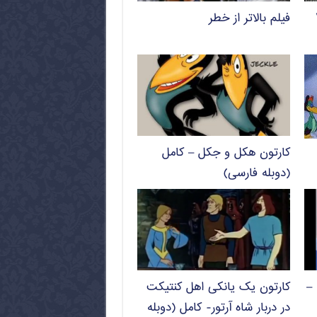
فیلم بالاتر از خطر
کارتون هکل و جکل – کامل
(دوبله فارسی)
 –
کارتون یک یانکی اهل کنتیکت
در دربار شاه آرتور- کامل (دوبله