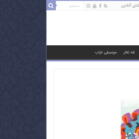
ای آنلاین
تله تئاتر
موسیقی نایاب