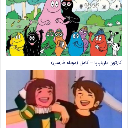
کارتون بارباپاپا – کامل (دوبله فارسی)