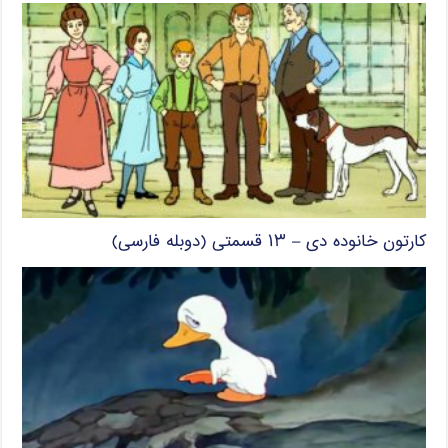
کارتون خانوده دی – ۱۳ قسمتی (دوبله فارسی)