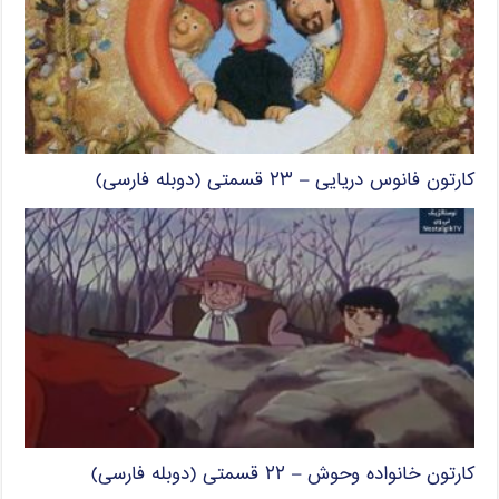
کارتون فانوس دریایی – ۲۳ قسمتی (دوبله فارسی)
کارتون خانواده وحوش – ۲۲ قسمتی (دوبله فارسی)