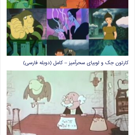
کارتون جک و لوبیای سحرآمیز – کامل (دوبله فارسی)