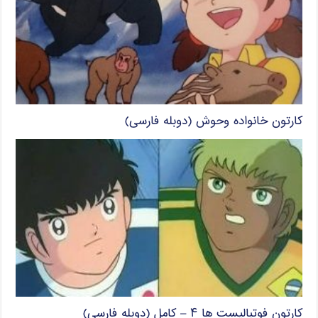
کارتون خانواده وحوش (دوبله فارسی)
کارتون فوتبالیست ها ۴ – کامل (دوبله فارسی)