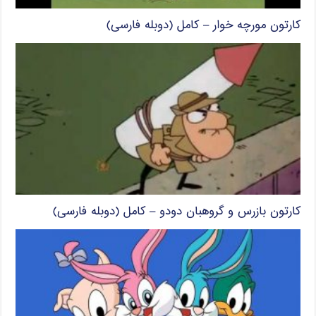
کارتون مورچه خوار – کامل (دوبله فارسی)
کارتون بازرس و گروهبان دودو – کامل (دوبله فارسی)