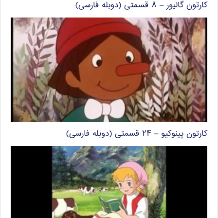
کارتون گالیور – ۸ قسمتی (دوبله فارسی)
کارتون پینوکیو – ۲۴ قسمتی (دوبله فارسی)