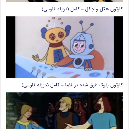
کارتون هکل و جکل – کامل (دوبله فارسی)
کارتون پلوک غرق شده در فضا – کامل (دوبله فارسی)