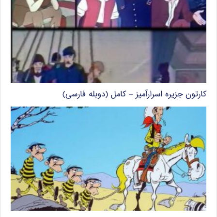
کارتون جزیره اسرارآمیز – کامل (دوبله فارسی)