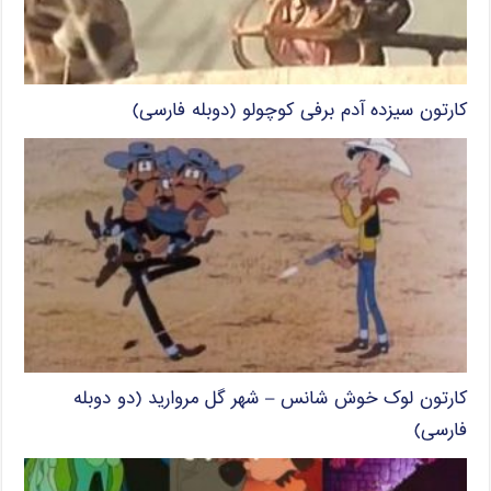
کارتون سیزده آدم برفی کوچولو (دوبله فارسی)
کارتون لوک خوش شانس – شهر گل مروارید (دو دوبله
فارسی)