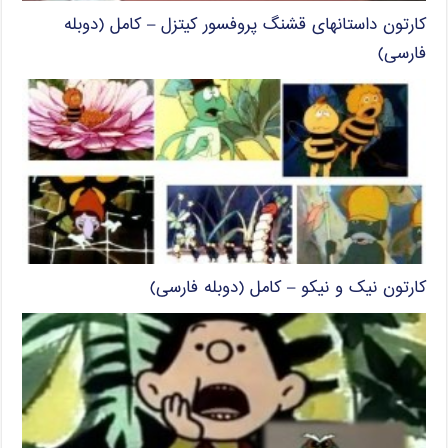
کارتون داستانهای قشنگ پروفسور کیتزل – کامل (دوبله
فارسی)
کارتون نیک و نیکو – کامل (دوبله فارسی)