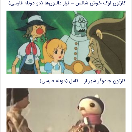
کارتون لوک خوش شانس – فرار دالتون‌ها (دو دوبله فارسی)
کارتون جادوگر شهر از – کامل (دوبله فارسی)