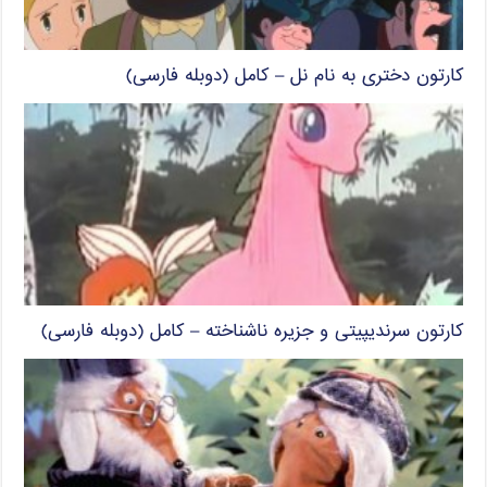
کارتون دختری به نام نل – کامل (دوبله فارسی)
کارتون سرندیپیتی و جزیره ناشناخته – کامل (دوبله فارسی)