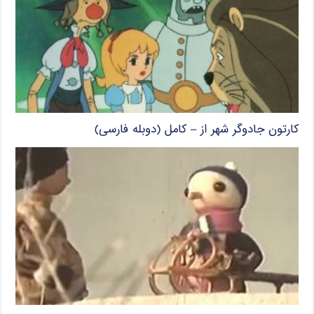
کارتون جادوگر شهر از – کامل (دوبله فارسی)