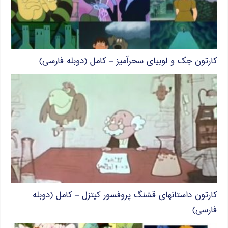
کارتون جک و لوبیای سحرآمیز – کامل (دوبله فارسی)
کارتون داستانهای قشنگ پروفسور کیتزل – کامل (دوبله
فارسی)