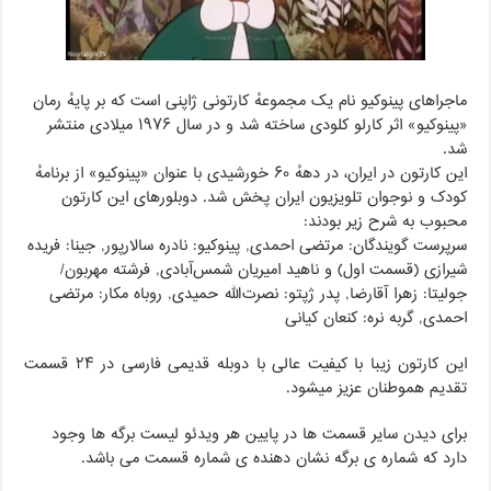
ماجراهای پینوکیو نام یک مجموعهٔ کارتونی ژاپنی است که بر پایهٔ رمان
«پینوکیو» اثر کارلو کلودی ساخته شد و در سال ۱۹۷۶ میلادی منتشر
شد.
این کارتون در ایران، در دههٔ ۶۰ خورشیدی با عنوان «پینوکیو» از برنامهٔ
کودک و نوجوان تلویزیون ایران پخش شد. دوبلورهای این کارتون
محبوب به شرح زیر بودند:
سرپرست گویندگان: مرتضی احمدی, پینوکیو: نادره سالارپور, جینا: فریده
شیرازی (قسمت اول) و ناهید امیریان شمس‌آبادی, فرشته مهربون/
جولیتا: زهرا آقارضا, پدر ژپتو: نصرت‌الله حمیدی, روباه مکار: مرتضی
احمدی, گربه نره: کنعان کیانی
این کارتون زیبا با کیفیت عالی با دوبله قدیمی فارسی در ۲۴ قسمت
تقدیم هموطنان عزیز میشود.
برای دیدن سایر قسمت ها در پایین هر ویدئو لیست برگه ها وجود
دارد که شماره ی برگه نشان دهنده ی شماره قسمت می باشد.