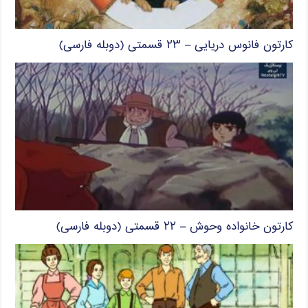
کارتون فانوس دریایی – ۲۳ قسمتی (دوبله فارسی)
کارتون خانواده وحوش – ۲۲ قسمتی (دوبله فارسی)