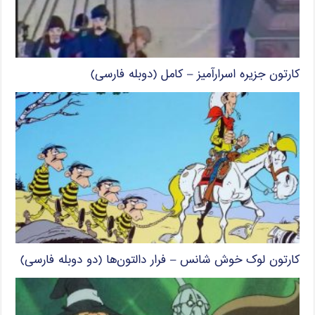
کارتون جزیره اسرارآمیز – کامل (دوبله فارسی)
کارتون لوک خوش شانس – فرار دالتون‌ها (دو دوبله فارسی)