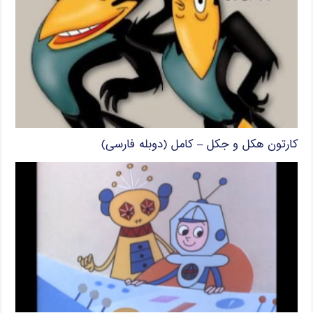
کارتون هکل و جکل – کامل (دوبله فارسی)