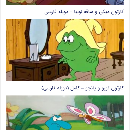
کارتون میکی و ساقه لوبیا – دوبله فارسی
کارتون تورو و پانچو – کامل (دوبله فارسی)