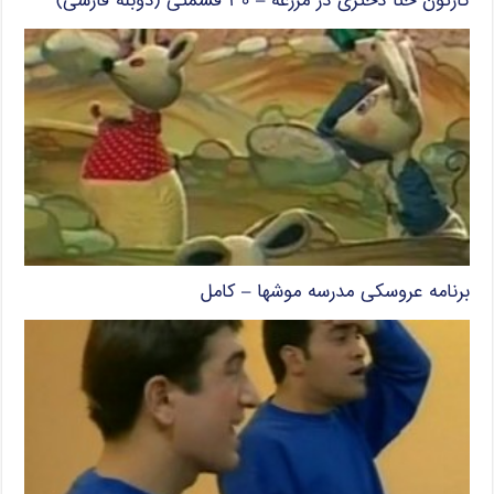
کارتون حنا دختری در مزرعه – ۳۰ قسمتی (دوبله فارسی)
برنامه عروسکی مدرسه موشها – کامل