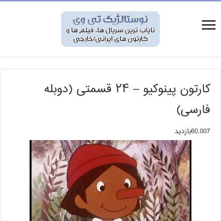
کارتون پینوکیو – ۲۴ قسمتی (دوبله
فارسی)
60,007بازدید