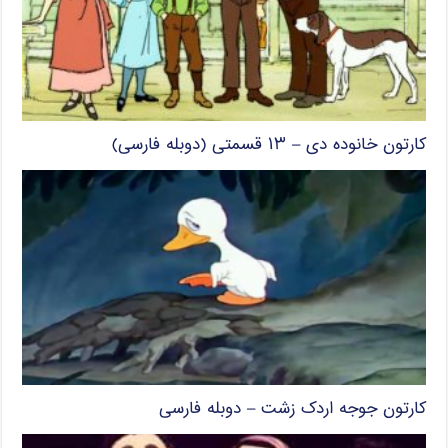
کارتون خانوده دی – ۱۳ قسمتی (دوبله فارسی)
کارتون جوجه اردک زشت – دوبله فارسی