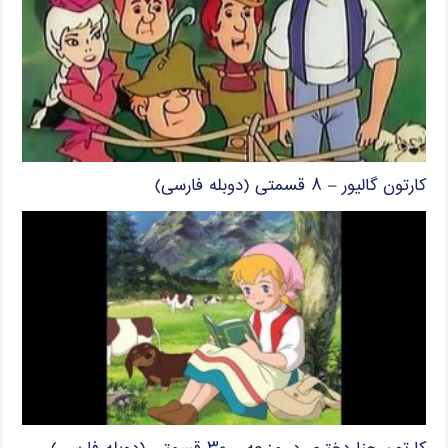
کارتون گالیور – ۸ قسمتی (دوبله فارسی)