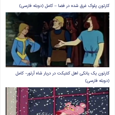
کارتون پلوک غرق شده در فضا – کامل (دوبله فارسی)
کارتون یک یانکی اهل کنتیکت در دربار شاه آرتور- کامل
(دوبله فارسی)