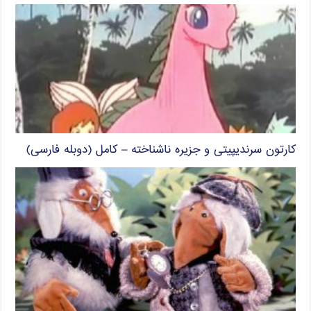
کارتون سرندیپیتی و جزیره ناشناخته – کامل (دوبله فارسی)