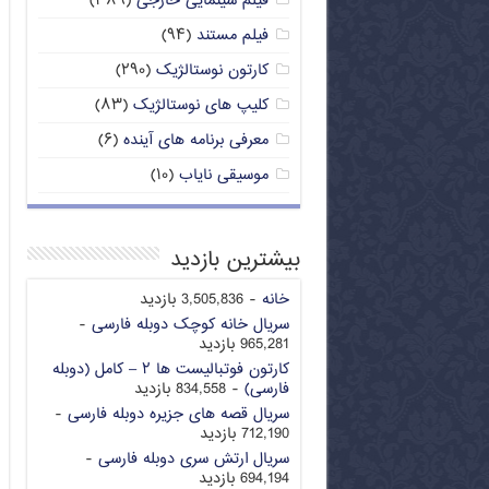
فیلم سینمایی خارجی
(۳۸۹)
فیلم مستند
(۹۴)
کارتون نوستالژیک
(۲۹۰)
کلیپ های نوستالژیک
(۸۳)
معرفی برنامه های آینده
(۶)
موسیقی نایاب
(۱۰)
بیشترین بازدید
خانه
- 3,505,836 بازدید
سریال خانه کوچک دوبله فارسی
-
965,281 بازدید
کارتون فوتبالیست ها ۲ – کامل (دوبله
فارسی)
- 834,558 بازدید
سریال قصه های جزیره دوبله فارسی
-
712,190 بازدید
سریال ارتش سری دوبله فارسی
-
694,194 بازدید