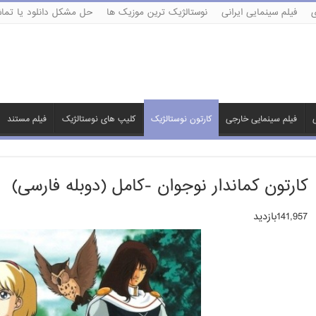
ی
فیلم سینمایی ایرانی
نوستالژیک ترین موزیک ها
حل مشکل دانلود یا تماش
ی
فیلم سینمایی خارجی
کارتون نوستالژیک
کلیپ های نوستالژیک
فیلم مستند
کارتون کماندار نوجوان -کامل (دوبله فارسی)
141,957بازدید