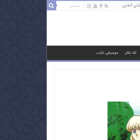
ای آنلاین
تله تئاتر
موسیقی نایاب