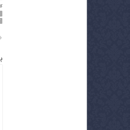
کل
د
ک
ب