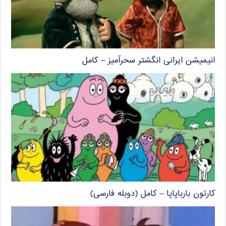
انیمیشن ایرانی انگشتر سحرآمیز – کامل
کارتون بارباپاپا – کامل (دوبله فارسی)