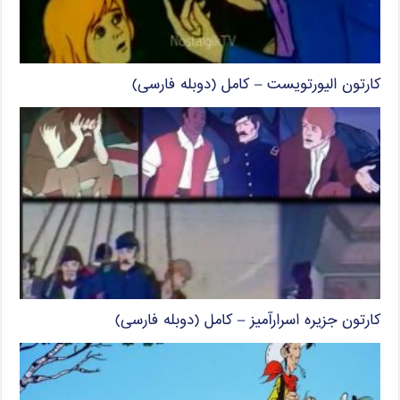
کارتون الیورتویست – کامل (دوبله فارسی)
کارتون جزیره اسرارآمیز – کامل (دوبله فارسی)