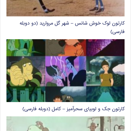
کارتون لوک خوش شانس – شهر گل مروارید (دو دوبله
فارسی)
کارتون جک و لوبیای سحرآمیز – کامل (دوبله فارسی)