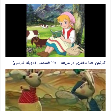
کارتون حنا دختری در مزرعه – ۳۰ قسمتی (دوبله فارسی)