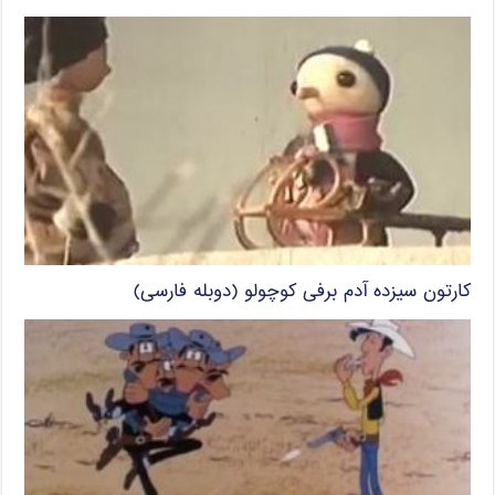
کارتون سیزده آدم برفی کوچولو (دوبله فارسی)