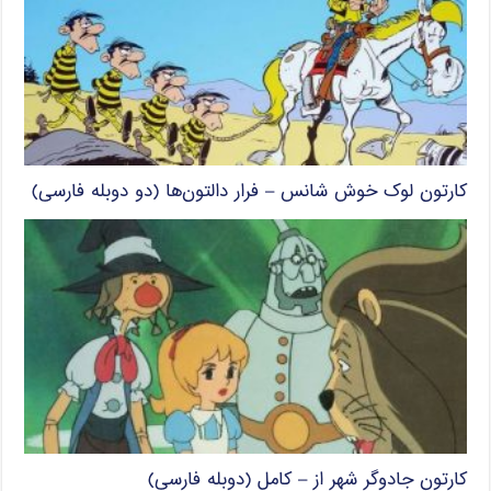
کارتون لوک خوش شانس – فرار دالتون‌ها (دو دوبله فارسی)
کارتون جادوگر شهر از – کامل (دوبله فارسی)