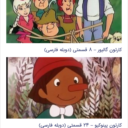
کارتون گالیور – ۸ قسمتی (دوبله فارسی)
کارتون پینوکیو – ۲۴ قسمتی (دوبله فارسی)