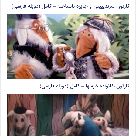
کارتون سرندیپیتی و جزیره ناشناخته – کامل (دوبله فارسی)
کارتون خانواده خرسها – کامل (دوبله فارسی)