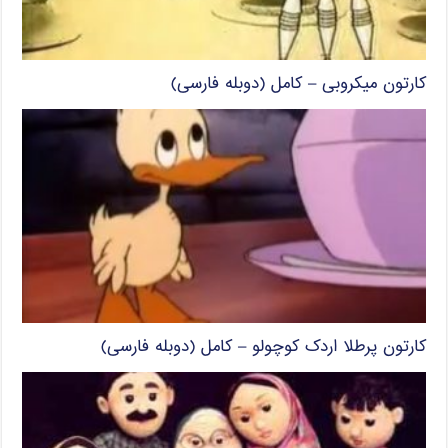
کارتون میکروبی – کامل (دوبله فارسی)
کارتون پرطلا اردک کوچولو – کامل (دوبله فارسی)