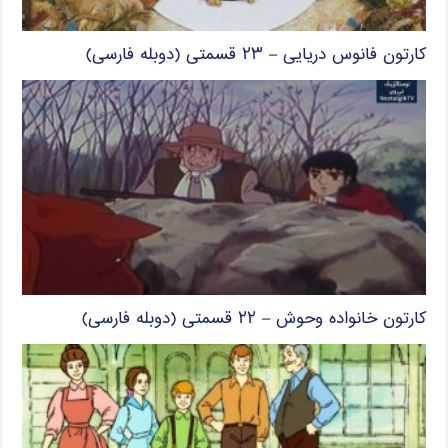
کارتون فانوس دریایی – ۲۳ قسمتی (دوبله فارسی)
کارتون خانواده وحوش – ۲۲ قسمتی (دوبله فارسی)