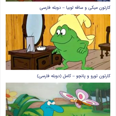
کارتون میکی و ساقه لوبیا – دوبله فارسی
کارتون تورو و پانچو – کامل (دوبله فارسی)