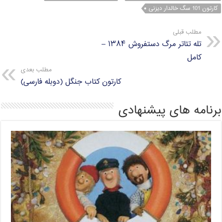
p
m
k
کارتون 101 سگ خالدار دیزنی
مطلب قبلی
تله تئاتر مرگ دستفروش ۱۳۸۴ –
کامل
مطلب بعدی
کارتون کتاب جنگل (دوبله فارسی)
برنامه های پیشنهادی