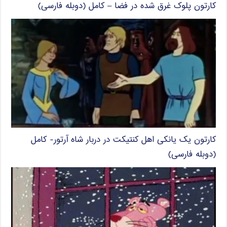
کارتون پلوک غرق شده در فضا – کامل (دوبله فارسی)
کارتون یک یانکی اهل کنتیکت در دربار شاه آرتور- کامل
(دوبله فارسی)