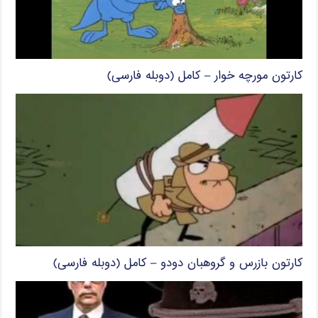
کارتون مورچه خوار – کامل (دوبله فارسی)
کارتون بازرس و گروهبان دودو – کامل (دوبله فارسی)