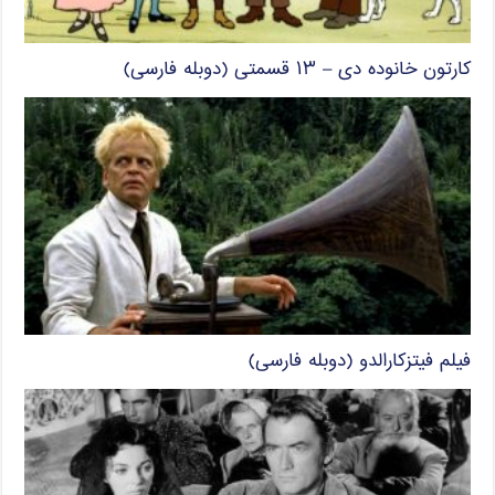
کارتون خانوده دی – ۱۳ قسمتی (دوبله فارسی)
فیلم فیتزکارالدو (دوبله فارسی)