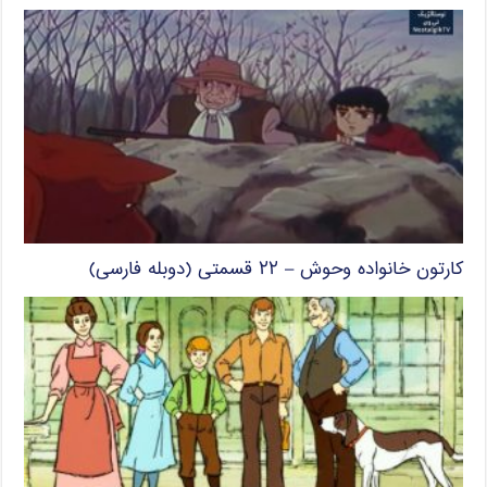
کارتون خانواده وحوش – ۲۲ قسمتی (دوبله فارسی)