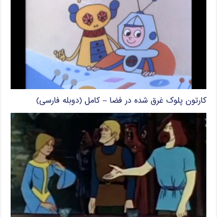
کارتون پلوک غرق شده در فضا – کامل (دوبله فارسی)