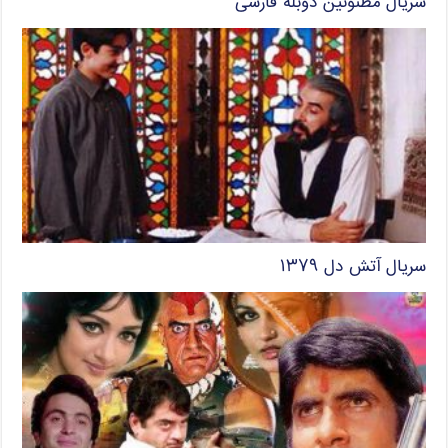
سریال مظنونین دوبله فارسی
سریال آتش دل ۱۳۷۹