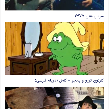
سریال هتل ۱۳۷۷
کارتون تورو و پانچو – کامل (دوبله فارسی)