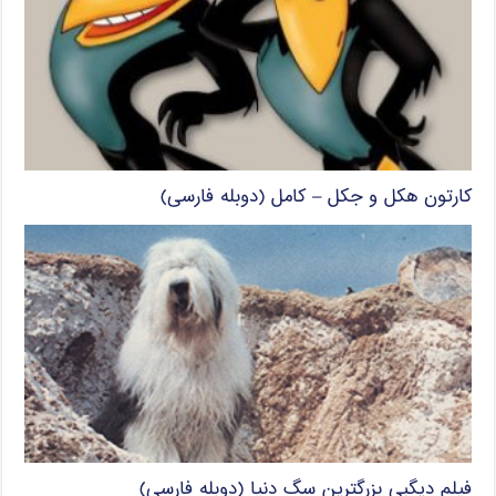
کارتون هکل و جکل – کامل (دوبله فارسی)
فیلم دیگبی بزرگترین سگ دنیا (دوبله فارسی)