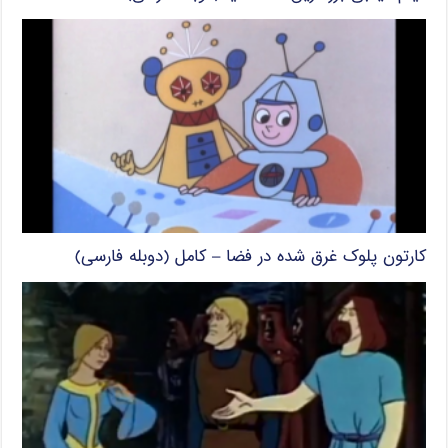
کارتون پلوک غرق شده در فضا – کامل (دوبله فارسی)