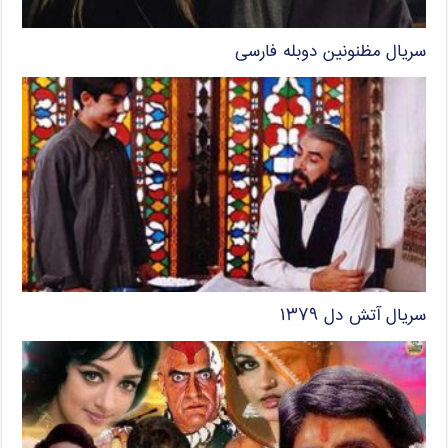
سریال مظنونین دوبله فارسی
سریال آتش دل ۱۳۷۹