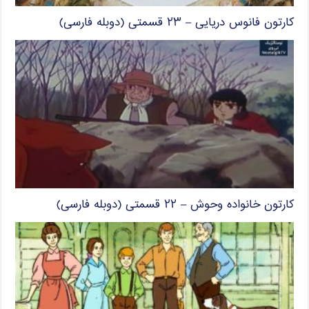
کارتون فانوس دریایی – ۲۳ قسمتی (دوبله فارسی)
کارتون خانواده وحوش – ۲۲ قسمتی (دوبله فارسی)