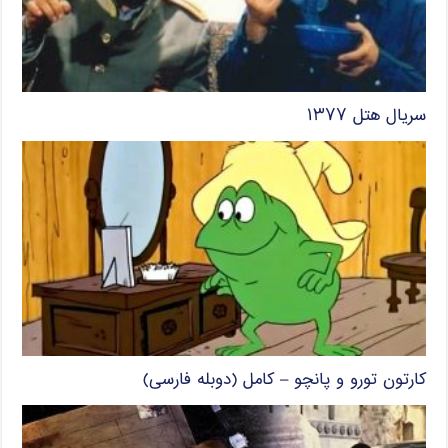
سریال هتل ۱۳۷۷
کارتون تورو و پانچو – کامل (دوبله فارسی)