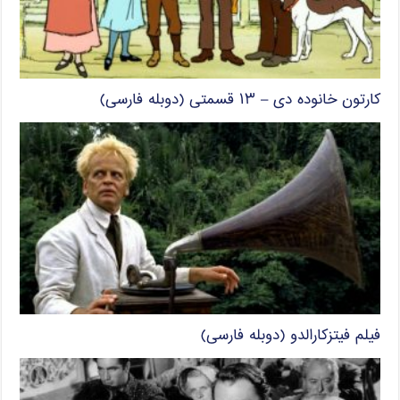
کارتون خانوده دی – ۱۳ قسمتی (دوبله فارسی)
فیلم فیتزکارالدو (دوبله فارسی)