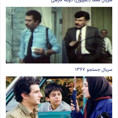
سریال معما (کمپیون) دوبله فارسی
سریال جستجو ۱۳۶۷