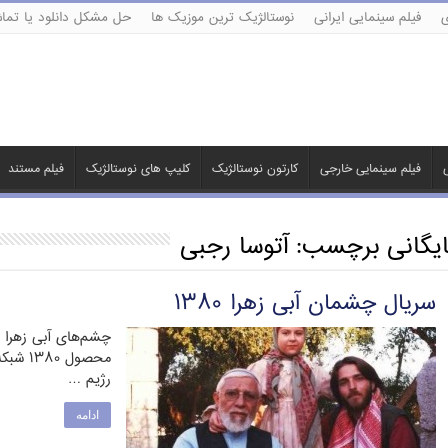
ی
فیلم سینمایی ایرانی
نوستالژیک ترین موزیک ها
حل مشکل دانلود یا تماش
ی
فیلم سینمایی خارجی
کارتون نوستالژیک
کلیپ های نوستالژیک
فیلم مستند
ایگانی برچسب:
آتوسا رجبی
سریال چشمان آبی زهرا ۱۳۸۰
چشم‌های آبی زهرا 
محصول 
رژیم …
ادامه