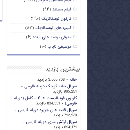
فیلم سینمایی خارجی
(۳۸۹)
فیلم مستند
(۹۴)
کارتون نوستالژیک
(۲۹۰)
کلیپ های نوستالژیک
(۸۳)
معرفی برنامه های آینده
(۶)
موسیقی نایاب
(۱۰)
بیشترین بازدید
خانه
- 3,505,708 بازدید
سریال خانه کوچک دوبله فارسی
-
965,251 بازدید
کارتون فوتبالیست ها ۲ – کامل (دوبله
فارسی)
- 834,551 بازدید
سریال قصه های جزیره دوبله فارسی
-
712,170 بازدید
سریال ارتش سری دوبله فارسی
-
694,171 بازدید