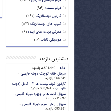
فیلم سینمایی خارجی
(۳۸۹)
فیلم مستند
(۹۴)
کارتون نوستالژیک
(۲۹۰)
کلیپ های نوستالژیک
(۸۳)
معرفی برنامه های آینده
(۶)
موسیقی نایاب
(۱۰)
بیشترین بازدید
خانه
- 3,504,440 بازدید
سریال خانه کوچک دوبله فارسی
-
964,641 بازدید
کارتون فوتبالیست ها ۲ – کامل (دوبله
فارسی)
- 833,974 بازدید
سریال قصه های جزیره دوبله فارسی
-
711,697 بازدید
سریال ارتش سری دوبله فارسی
-
693,931 بازدید