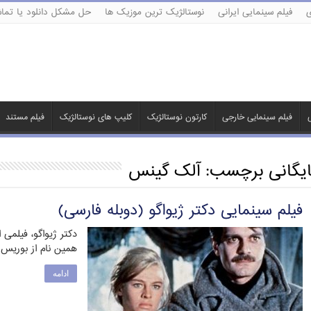
ی
فیلم سینمایی ایرانی
نوستالژیک ترین موزیک ها
حل مشکل دانلود یا تماش
ی
فیلم سینمایی خارجی
کارتون نوستالژیک
کلیپ های نوستالژیک
فیلم مستند
ایگانی برچسب:
آلک گینس
فیلم سینمایی دکتر ژیواگو (دوبله فارسی)
دکتر ژیواگو، فیلمی 
همین نام از بوریس پاس
ادامه