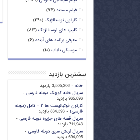
فیلم سینمایی خارجی
(۳۸۹)
فیلم مستند
(۹۴)
کارتون نوستالژیک
(۲۹۰)
کلیپ های نوستالژیک
(۸۳)
معرفی برنامه های آینده
(۶)
موسیقی نایاب
(۱۰)
بیشترین بازدید
خانه
- 3,505,306 بازدید
سریال خانه کوچک دوبله فارسی
-
965,096 بازدید
کارتون فوتبالیست ها ۲ – کامل (دوبله
فارسی)
- 834,393 بازدید
سریال قصه های جزیره دوبله فارسی
-
711,943 بازدید
سریال ارتش سری دوبله فارسی
-
694,095 بازدید