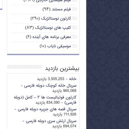
فیلم سینمایی خارجی
(۳۸۹)
فیلم مستند
(۹۴)
کارتون نوستالژیک
(۲۹۰)
کلیپ های نوستالژیک
(۸۳)
معرفی برنامه های آینده
(۶)
موسیقی نایاب
(۱۰)
بیشترین بازدید
خانه
- 3,505,253 بازدید
سریال خانه کوچک دوبله فارسی
-
965,068 بازدید
کارتون فوتبالیست ها ۲ – کامل (دوبله
فارسی)
- 834,390 بازدید
سریال قصه های جزیره دوبله فارسی
-
711,926 بازدید
سریال ارتش سری دوبله فارسی
-
694,074 بازدید