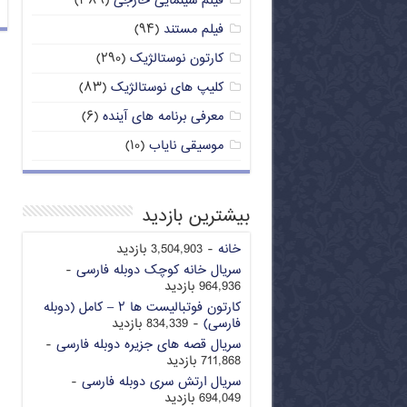
فیلم سینمایی خارجی
(۳۸۹)
فیلم مستند
(۹۴)
کارتون نوستالژیک
(۲۹۰)
کلیپ های نوستالژیک
(۸۳)
معرفی برنامه های آینده
(۶)
موسیقی نایاب
(۱۰)
بیشترین بازدید
خانه
- 3,504,903 بازدید
سریال خانه کوچک دوبله فارسی
-
964,936 بازدید
کارتون فوتبالیست ها ۲ – کامل (دوبله
فارسی)
- 834,339 بازدید
سریال قصه های جزیره دوبله فارسی
-
711,868 بازدید
سریال ارتش سری دوبله فارسی
-
694,049 بازدید