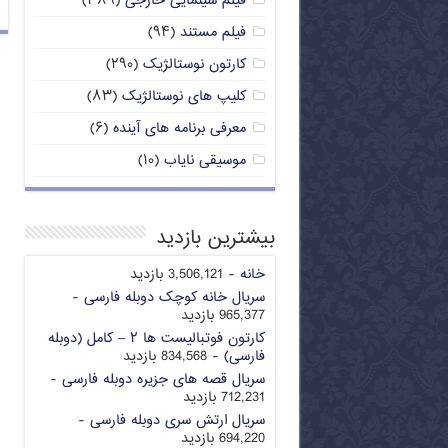
فیلم سینمایی خارجی
(۳۸۹)
فیلم مستند
(۹۴)
کارتون نوستالژیک
(۲۹۰)
کلیپ های نوستالژیک
(۸۳)
معرفی برنامه های آینده
(۶)
موسیقی نایاب
(۱۰)
بیشترین بازدید
خانه
- 3,506,121 بازدید
سریال خانه کوچک دوبله فارسی
-
965,377 بازدید
کارتون فوتبالیست ها ۲ – کامل (دوبله
فارسی)
- 834,568 بازدید
سریال قصه های جزیره دوبله فارسی
-
712,231 بازدید
سریال ارتش سری دوبله فارسی
-
694,220 بازدید