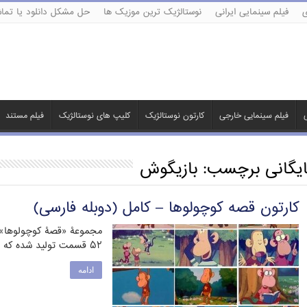
ی
فیلم سینمایی ایرانی
نوستالژیک ترین موزیک ها
حل مشکل دانلود یا تماش
ی
فیلم سینمایی خارجی
کارتون نوستالژیک
کلیپ های نوستالژیک
فیلم مستند
ایگانی برچسب:
بازیگوش
کارتون قصه کوچولوها – کامل (دوبله فارسی)
مجموعۀ «قصۀ کوچولوها» ب
۵۲ قسمت تولید شده که از این تعداد، ۳۶ …
ادامه