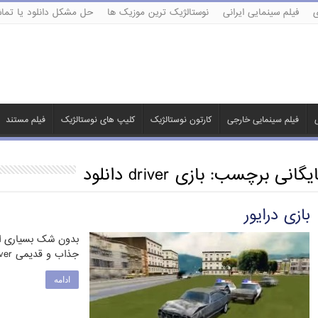
ی
فیلم سینمایی ایرانی
نوستالژیک ترین موزیک ها
حل مشکل دانلود یا تماش
ی
فیلم سینمایی خارجی
کارتون نوستالژیک
کلیپ های نوستالژیک
فیلم مستند
ایگانی برچسب:
بازی driver دانلود
بازی درایور
بدون شک بسیاری از ش
جذاب و قدیمی Driver آشنایی دارید . یکی …
ادامه