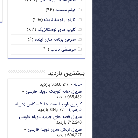
فیلم سینمایی خارجی
(۳۸۹)
فیلم مستند
(۹۴)
کارتون نوستالژیک
(۲۹۰)
کلیپ های نوستالژیک
(۸۳)
معرفی برنامه های آینده
(۶)
موسیقی نایاب
(۱۰)
بیشترین بازدید
خانه
- 3,506,217 بازدید
سریال خانه کوچک دوبله فارسی
-
965,482 بازدید
کارتون فوتبالیست ها ۲ – کامل (دوبله
فارسی)
- 834,577 بازدید
سریال قصه های جزیره دوبله فارسی
-
712,248 بازدید
سریال ارتش سری دوبله فارسی
-
694,227 بازدید