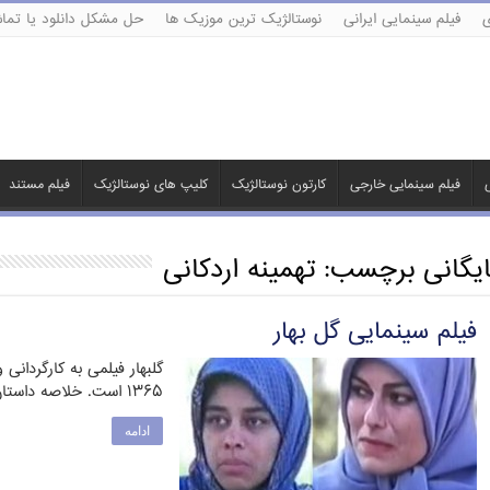
ی
فیلم سینمایی ایرانی
نوستالژیک ترین موزیک ها
حل مشکل دانلود یا تماش
ی
فیلم سینمایی خارجی
کارتون نوستالژیک
کلیپ های نوستالژیک
فیلم مستند
ایگانی برچسب:
تهمینه اردکانی
فیلم سینمایی گل بهار
گلبهار فیلمی به کارگردانی
۱۳۶۵ است. خلاصه داستان : گلبهار در سانحه ای مصدوم …
ادامه