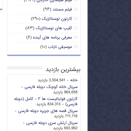
فیلم سینمایی خارجی
(۳۸۹)
فیلم مستند
(۹۴)
کارتون نوستالژیک
(۲۹۰)
کلیپ های نوستالژیک
(۸۳)
معرفی برنامه های آینده
(۶)
موسیقی نایاب
(۱۰)
بیشترین بازدید
خانه
- 3,504,541 بازدید
سریال خانه کوچک دوبله فارسی
-
964,658 بازدید
کارتون فوتبالیست ها ۲ – کامل (دوبله
فارسی)
- 834,313 بازدید
سریال قصه های جزیره دوبله فارسی
-
711,716 بازدید
سریال ارتش سری دوبله فارسی
-
693,962 بازدید