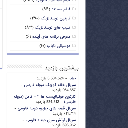
فیلم سینمایی خارجی
(۳۸۹)
فیلم مستند
(۹۴)
کارتون نوستالژیک
(۲۹۰)
کلیپ های نوستالژیک
(۸۳)
معرفی برنامه های آینده
(۶)
موسیقی نایاب
(۱۰)
بیشترین بازدید
خانه
- 3,504,524 بازدید
سریال خانه کوچک دوبله فارسی
-
964,657 بازدید
کارتون فوتبالیست ها ۲ – کامل (دوبله
فارسی)
- 834,312 بازدید
سریال قصه های جزیره دوبله فارسی
-
711,714 بازدید
سریال ارتش سری دوبله فارسی
-
693,962 بازدید