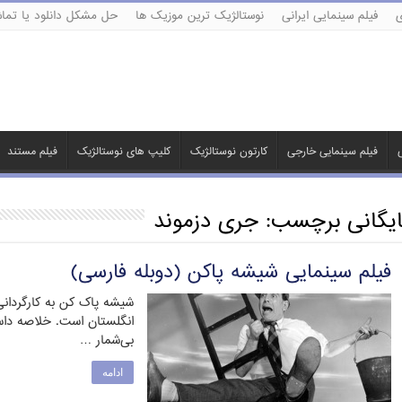
ی
فیلم سینمایی ایرانی
نوستالژیک ترین موزیک ها
حل مشکل دانلود یا تماش
ی
فیلم سینمایی خارجی
کارتون نوستالژیک
کلیپ های نوستالژیک
فیلم مستند
ایگانی برچسب:
جری دزموند
فیلم سینمایی شیشه پاکن (دوبله فارسی)
انگلستان است. خلاصه دا
بی‌شمار …
ادامه