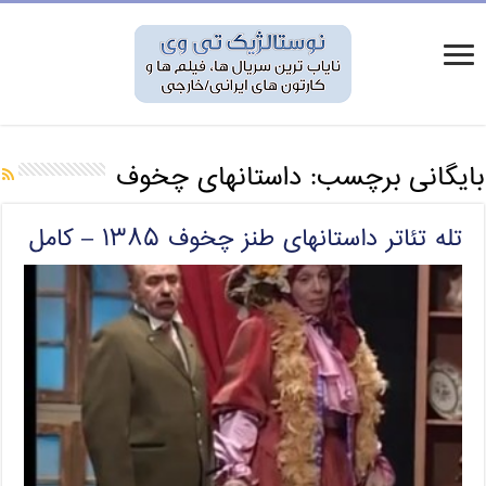
بایگانی برچسب:
داستانهای چخوف
تله تئاتر داستانهای طنز چخوف ۱۳۸۵ – کامل