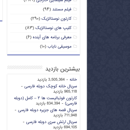
فیلم سینمایی خارجی
(۳۸۹)
فیلم مستند
(۹۴)
کارتون نوستالژیک
(۲۹۰)
کلیپ های نوستالژیک
(۸۳)
معرفی برنامه های آینده
(۶)
موسیقی نایاب
(۱۰)
بیشترین بازدید
خانه
- 3,505,364 بازدید
سریال خانه کوچک دوبله فارسی
-
965,118 بازدید
کارتون فوتبالیست ها ۲ – کامل (دوبله
فارسی)
- 834,394 بازدید
سریال قصه های جزیره دوبله فارسی
-
711,948 بازدید
سریال ارتش سری دوبله فارسی
-
694,105 بازدید