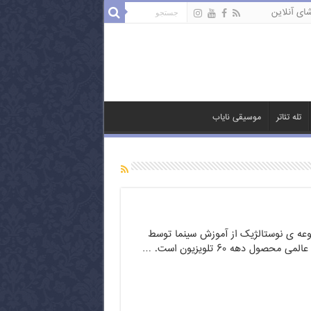
ای آنلاین
تله تئاتر
موسیقی نایاب
عه ی نوستالژیک از آموزش سینما توسط
محصول دهه ۶۰ تلویزیون است. …