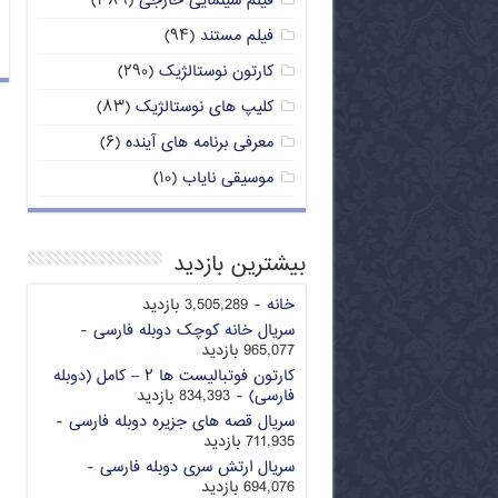
فیلم سینمایی خارجی
(۳۸۹)
فیلم مستند
(۹۴)
کارتون نوستالژیک
(۲۹۰)
کلیپ های نوستالژیک
(۸۳)
معرفی برنامه های آینده
(۶)
موسیقی نایاب
(۱۰)
بیشترین بازدید
خانه
- 3,505,289 بازدید
سریال خانه کوچک دوبله فارسی
-
965,077 بازدید
کارتون فوتبالیست ها ۲ – کامل (دوبله
فارسی)
- 834,393 بازدید
سریال قصه های جزیره دوبله فارسی
-
711,935 بازدید
سریال ارتش سری دوبله فارسی
-
694,076 بازدید