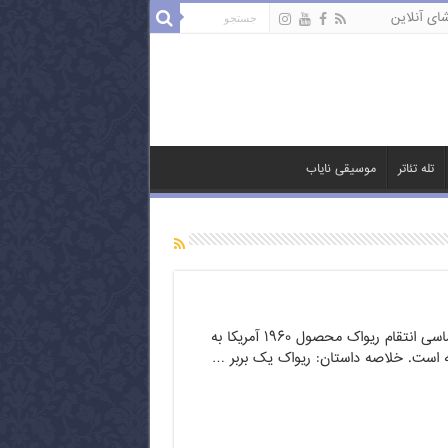
ای آنلاین
تله تئاتر
موسیقی نایاب
فیلم بسیار زیبا و حماسی انتقام ریواک محصول ۱۹۶۰ آمریکا به
ه است. خلاصه داستان: ریواک یک بربر …