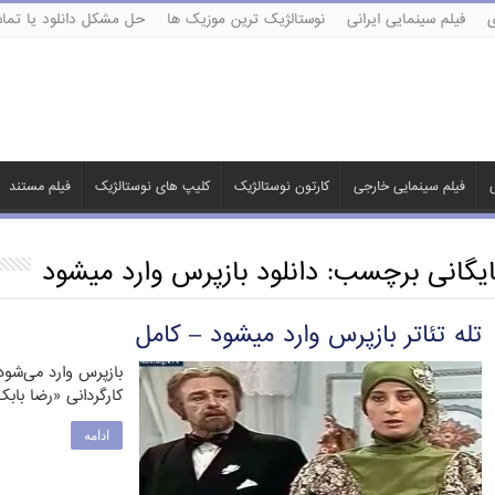
ی
فیلم سینمایی ایرانی
نوستالژیک ترین موزیک ها
حل مشکل دانلود یا تماش
ی
فیلم سینمایی خارجی
کارتون نوستالژیک
کلیپ های نوستالژیک
فیلم مستند
ایگانی برچسب:
دانلود بازپرس وارد میشود
تله تئاتر بازپرس وارد میشود – کامل
بازپرس وارد می‌شود
کارگردانی «رضا بابک» است ک
ادامه