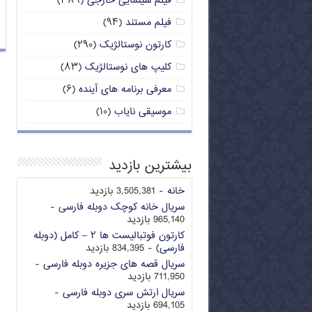
فیلم سینمایی خارجی
(۳۸۹)
فیلم مستند
(۹۴)
کارتون نوستالژیک
(۲۹۰)
کلیپ های نوستالژیک
(۸۳)
معرفی برنامه های آینده
(۶)
موسیقی نایاب
(۱۰)
بیشترین بازدید
خانه
- 3,505,381 بازدید
سریال خانه کوچک دوبله فارسی
-
965,140 بازدید
کارتون فوتبالیست ها ۲ – کامل (دوبله
فارسی)
- 834,395 بازدید
سریال قصه های جزیره دوبله فارسی
-
711,950 بازدید
سریال ارتش سری دوبله فارسی
-
694,105 بازدید