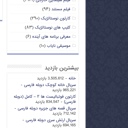
فیلم سینمایی خارجی
(۳۸۹)
فیلم مستند
(۹۴)
کارتون نوستالژیک
(۲۹۰)
کلیپ های نوستالژیک
(۸۳)
معرفی برنامه های آینده
(۶)
موسیقی نایاب
(۱۰)
بیشترین بازدید
خانه
- 3,505,612 بازدید
سریال خانه کوچک دوبله فارسی
-
965,221 بازدید
کارتون فوتبالیست ها ۲ – کامل (دوبله
فارسی)
- 834,547 بازدید
سریال قصه های جزیره دوبله فارسی
-
712,142 بازدید
سریال ارتش سری دوبله فارسی
-
694,165 بازدید