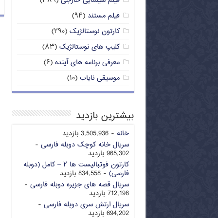
فیلم سینمایی خارجی
(۳۸۹)
فیلم مستند
(۹۴)
کارتون نوستالژیک
(۲۹۰)
کلیپ های نوستالژیک
(۸۳)
معرفی برنامه های آینده
(۶)
موسیقی نایاب
(۱۰)
بیشترین بازدید
خانه
- 3,505,936 بازدید
سریال خانه کوچک دوبله فارسی
-
965,302 بازدید
کارتون فوتبالیست ها ۲ – کامل (دوبله
فارسی)
- 834,558 بازدید
سریال قصه های جزیره دوبله فارسی
-
712,198 بازدید
سریال ارتش سری دوبله فارسی
-
694,202 بازدید