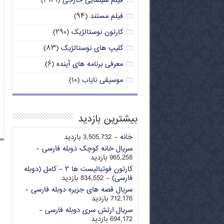
فیلم سینمایی خارجی
(۳۸۹)
فیلم مستند
(۹۴)
کارتون نوستالژیک
(۲۹۰)
کلیپ های نوستالژیک
(۸۳)
معرفی برنامه های آینده
(۶)
موسیقی نایاب
(۱۰)
بیشترین بازدید
خانه
- 3,505,732 بازدید
سریال خانه کوچک دوبله فارسی
-
965,258 بازدید
کارتون فوتبالیست ها ۲ – کامل (دوبله
فارسی)
- 834,552 بازدید
سریال قصه های جزیره دوبله فارسی
-
712,176 بازدید
سریال ارتش سری دوبله فارسی
-
694,172 بازدید