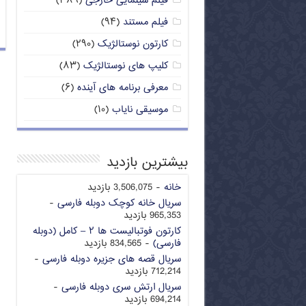
فیلم سینمایی خارجی
(۳۸۹)
فیلم مستند
(۹۴)
کارتون نوستالژیک
(۲۹۰)
کلیپ های نوستالژیک
(۸۳)
معرفی برنامه های آینده
(۶)
موسیقی نایاب
(۱۰)
بیشترین بازدید
خانه
- 3,506,075 بازدید
سریال خانه کوچک دوبله فارسی
-
965,353 بازدید
کارتون فوتبالیست ها ۲ – کامل (دوبله
فارسی)
- 834,565 بازدید
سریال قصه های جزیره دوبله فارسی
-
712,214 بازدید
سریال ارتش سری دوبله فارسی
-
694,214 بازدید