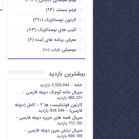
فیلم سینمایی خارجی
(۳۸۹)
فیلم مستند
(۹۴)
کارتون نوستالژیک
(۲۹۰)
کلیپ های نوستالژیک
(۸۳)
معرفی برنامه های آینده
(۶)
موسیقی نایاب
(۱۰)
بیشترین بازدید
خانه
- 3,505,644 بازدید
سریال خانه کوچک دوبله فارسی
-
965,231 بازدید
کارتون فوتبالیست ها ۲ – کامل (دوبله
فارسی)
- 834,549 بازدید
سریال قصه های جزیره دوبله فارسی
-
712,155 بازدید
سریال ارتش سری دوبله فارسی
-
694,169 بازدید