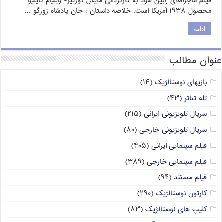
فیلم ماجراهای رابین هود به کارگردانی مایکل کورتیز- ویلیام کایلیو
محصول ۱۹۳۸ آمریکا است. خلاصه داستان : جان پادشاه زورگو …
ادامه
عنوان مطالب
بازیهای نوستالژیک
(۱۴)
تله تئاتر
(۴۳)
سریال تلویزیونی ایرانی
(۲۱۵)
سریال تلویزیونی خارجی
(۸۰)
فیلم سینمایی ایرانی
(۴۰۵)
فیلم سینمایی خارجی
(۳۸۹)
فیلم مستند
(۹۴)
کارتون نوستالژیک
(۲۹۰)
کلیپ های نوستالژیک
(۸۳)